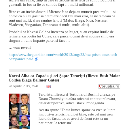
secrete din lume, timp in care ei trebuie sa se faca ca sunt procurori si
generali, in loc sa fie ce sunt de fapt … multi milionari.
Bine ca au inchis dosarul Microsoft ca deja au muncit prea mult … si
noroc ca nu au gasit sa premieze decit trei mari eroi, ca ne temeam ca
sunt mai multi, si nu ramine la toti (Maior, Blaga, Nica, Nastase,
Vladescu, Vosganian, Tariceanu si multi, multi altii).
Probabil ca Kovesi Coldea lucreaza pe buget, si au expirat lunile de
retinere, cu portia lui Udrea, care parca tocmai de ei spunea si nu era
singura … cine imparte parte isi face …
… vom reveni
http://www.theguardian.com/world/2013/aug/23/nsa-prism-costs-tech-
companies-paid
Kovesi Alba ca Zapada şi cei Şapte Terorişti (Iliescu Bush Maior
Coldea Blaga Ballmer Gates)
C
orupţia.ro
28 Aprilie 2015,
→
09:47
Teroristul Iliescu si Tortionarul Bush il citeaza pe
Noam Chomsky in afara oricarui context relevant,
chiar dimpotriva, adica Black Propaganda.
Acesta spune “Toata lumea spune ca vrea sa lupte
impotriva terorismului, ei bine, este cel mai usor
lucru de facut, tot ce aveti de facut este sa nu
paticipati la terorism”.