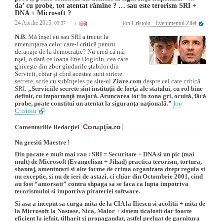
da’ cu probe, tot atentat rămîne ? … sau este terorism SRI +
DNA + Microsoft ?
24 Aprilie 2015,
→
Ion Cristoiu - Evenimentul Zilei
09:37
N.B.
Mă înşel eu sau SRI a trecut la
ameninţarea celor care-l critică pentru
derapaje de la democraţie? Nu cred că mă-
nşel, o dată ce Ioana Ene Dogioiu, cea care
ghiceşte din zbor gîndurile ştabilor din
Servicii, chiar şi cînd acestea sunt stricte
secrete, scrie cu subînţeles pe site-ul
Ziare.com
despre cei care critică
SRI:
„Serviciile secrete sînt instituţii de forţă ale statului, cu rol bine
definit, cu importanţă majoră. Aruncarea lor în zona gri, ocultă, fără
probe, poate constitui un atentat la siguranţa naţională.”
Ion
Cristoiu
C
orupţia.ro
Comentariile Redacţiei
Nu gresiti Maestre !
Din pacate e mult mai rau : SRI = Securitate + DNA si un pic (mai
mult) de Microsoft (Evangelism + Jihad) practica terorism, tortura,
shantaj, amenintari si alte forme de crima organizata drept regula si
nu exceptie, si nu de ieri de astazi, ci chiar din Octombrie 2001, cind
au fost “amorsati” contra shpaga sa se faca ca lupta impotriva
terorismului si impotriva pirateriei software.
Si asa a inceput sa curga mita de la CIA la Iliescu si acolitii + mita de
la Microsoft la Nastase, Nica, Maior + sistem ticalosit dar foarte
eficient la jefuit, tilharit si propagandat, astfel preluat de garnitura