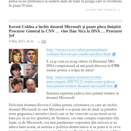
putea sa nu jinduiasca la sumele mari de bani la punga care se învârteau
în piata IT-ului.
citeşte mai departe →
Kovesi-Coldea a închis dosarul Microsoft şi poate pleca liniştită
Procuror General la CNN … vine Dan Nica la DNA … Procuror
Şef
4 Mai 2015,
→
09:26
http://www.evz.ro/cultul-personalitatii-
codrutei-kovesi-azi-catalin-predoiu.html
E ca şi cum eu m-aş văieta că Binomul SRI-
DNA complotează să mă pună director la
CNN
numai pentru a scăpa de mine!
http://anticoruptie.hotnews.ro/stiri-
anticoruptie-20070121-inalta-curte-judeca-
luni-primul-termen-dosarul-microsoft.htm
Instanta suprema judeca luni primul termen in
dosarul Microsoft
Felicitari doamna Kovesi-Coldea pentru celeritatea cu care ati inchis
dosarul Microsoft in care Microsoft v-a ajutat atit de mult sa prindeti
niste gugustiuci mioritici (trei) care se fac vinovati ca au reusit sa isi
bata joc la un loc (pachet), de Siemens, cea mai corupta corporatie din
lume, si de Microsoft, cea mai pradatoare corporatie din univers si sa
aduca bani acasa, sa sustina o politica democratica si sa puna si ei ceva