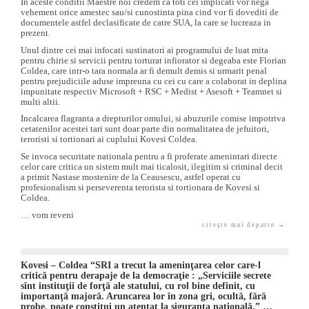
In aceste conditii Maestre noi credem ca toti cei implicati vor nega
vehement orice amestec sau/si cunostinta pina cind vor fi dovediti de
documentele astfel declasificate de catre SUA, la care se lucreaza in
prezent.
Unul dintre cei mai infocati sustinatori ai programului de luat mita
pentru chirie si servicii pentru torturat infiorator si degeaba este Florian
Coldea, care intr-o tara normala ar fi demult demis si urmarit penal
pentru prejudiciile aduse impreuna cu cei cu care a colaborat in deplina
impunitate respectiv Microsoft + RSC + Medist + Asesoft + Teamnet si
multi altii.
Incalcarea flagranta a drepturilor omului, si abuzurile comise impotriva
cetatenilor acestei tari sunt doar parte din normalitatea de jefuitori,
teroristi si tortionari ai cuplului Kovesi Coldea.
Se invoca securitate nationala pentru a fi proferate amenintari directe
celor care critica un sistem mult mai ticalosit, ilegitim si criminal decit
a primit Nastase mostenire de la Ceausescu, astfel operat cu
profesionalism si perseverenta terorista si tortionara de Kovesi si
Coldea.
… vom reveni
citeşte mai departe →
Kovesi – Coldea “SRI a trecut la ameninţarea celor care-l
critică pentru derapaje de la democraţie : „Serviciile secrete
sînt instituţii de forţă ale statului, cu rol bine definit, cu
importanţă majoră. Aruncarea lor în zona gri, ocultă, fără
probe, poate constitui un atentat la siguranţa naţională.” …