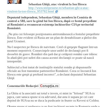
Sebastian Ghiţă, atac virulent la Ion Iliescu
http://www.stiripesurse.ro/sebastian-ghi-a-atac-
virulent-la-ion-iliescu_953782.html
Deputatul independent, Sebastian Ghiţă, membru în Comisia de
control a SRI, sare la gâtul lui Ion Iliescu, după ce fostul preşedinte
al României a recunoscut existenţa închisorilor CIA pe teritoriul
României.
„Nu ştiu cui foloseşte poziţionarea antiromânească a fostului preşedinte
Iliescu. Este evident că Rusia are un plan de destabilizare a ţărilor din
jurul Ucrainei.
Nu-l suspectez pe Iliescu de naivitate. Cred că greşeşte flagrant într-un
moment nepotrivit. Consecinţele unor astfel de declaraţii pot fi
deosebit de grave. Românii din ţară dar şi cetăţenii români care trăiesc
în afară ţării pot suferi din cauza acestei declaraţii ce poate să nască
interpretări.
Subiectul a fost tratat de instituţiile statului român şi răspunsurile
oficiale au fost transmise partenerilor României. Ceea ce încearcă Ion
Iliescu este greşit şi profund incorect”, a declarat deputatul Sebastian
Ghiţă
C
orupţia.ro
Comentariile Redacţiei
La Ghita si la asociatii sai totul e invers, ei mint in ”folosul” SUA cu
japca, care saraca spune si ea adevarul, dar asta ii supara pe cei care
depind de SUA sa nu se duca la pushcarie in frunte cu Kovesi si Coldea.
Obama spune si probeaza ca au fost inchisori secrete in Romania unde a