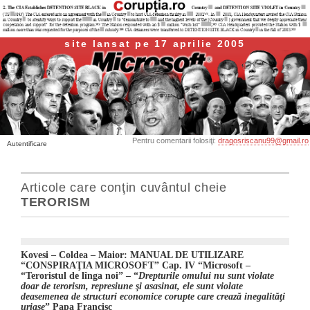
site lansat pe 17 aprilie 2005
Pentru comentarii folosiţi:
dragosriscanu99@gmail.ro
Autentificare
Articole care conţin cuvântul cheie
TERORISM
Kovesi – Coldea – Maior:
MANUAL DE UTILIZARE
“CONSPIRAŢIA MICROSOFT” Cap. IV “Microsoft –
“Teroristul de lînga noi”
– “
Drepturile omului nu sunt violate
doar de terorism, represiune şi asasinat, ele sunt violate
deasemenea de structuri economice corupte care crează inegalităţi
uriaşe
” Papa Francisc