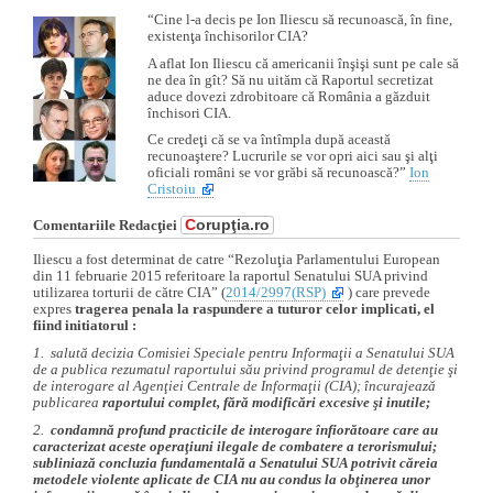
“Cine l-a decis pe Ion Iliescu să recunoască, în fine,
existenţa închisorilor CIA?
A aflat Ion Iliescu că americanii înşişi sunt pe cale să
ne dea în gît? Să nu uităm că Raportul secretizat
aduce dovezi zdrobitoare că România a găzduit
închisori CIA.
Ce credeţi că se va întîmpla după această
recunoaştere? Lucrurile se vor opri aici sau şi alţi
oficiali români se vor grăbi să recunoască?”
Ion
Cristoiu
C
orupţia.ro
Comentariile Redacţiei
Iliescu a fost determinat de catre “Rezoluţia Parlamentului European
din 11 februarie 2015 referitoare la raportul Senatului SUA privind
utilizarea torturii de către CIA” (
2014/2997(RSP)
) care prevede
expres
tragerea penala la raspundere a tuturor celor implicati, el
fiind initiatorul :
1. salută decizia Comisiei Speciale pentru Informaţii a Senatului SUA
de a publica rezumatul raportului său privind programul de detenţie şi
de interogare al Agenţiei Centrale de Informaţii (CIA); încurajează
publicarea
raportului complet, fără modificări excesive şi inutile;
2.
condamnă profund practicile de interogare înfiorătoare care au
caracterizat aceste operaţiuni ilegale de combatere a terorismului;
subliniază concluzia fundamentală a Senatului SUA potrivit căreia
metodele violente aplicate de CIA nu au condus la obţinerea unor