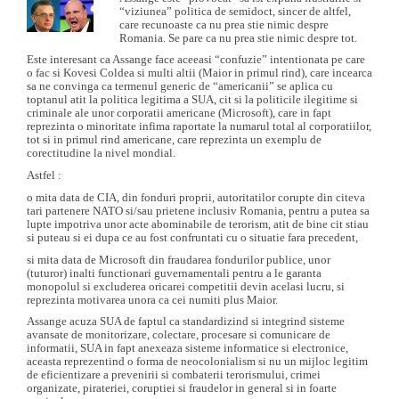
in Irak, care nu a patit nimic, in conformitate cu diagnosticul unui
de contrabanda sunt terorism soft, amenintari cu moarte cind in joc sunt
“viziunea” politica de semidoct, sincer de altfel,
sarman arab venit si el in Romania sa faca afaceri asa cum se faceau
sute de milioane de euro ce sunt oare. O explicatie este necesara.
care recunoaste ca nu prea stie nimic despre
si se fac in continuare, „una peste alta” Statul si serviciile vegheaza.
Romania. Se pare ca nu prea stie nimic despre tot.
DNA daca hotariti in sfirsit sa respectati legea si ne permiteti sa ne
http://www.ziarulring.ro/stiri/eveniment/266393/2015/Basescu-si-
studiem dosarul (85/P/2011) constituit in baza plingerilor depuse de
Este interesant ca Assange face aceeasi “confuzie” intentionata pe care
jurnalistul-rapit-in-Irak-vor-DESECRETIZAREA-unui-DOSAR-
noi, la costurile noastre juridice si riscurile noastre foarte personale,
o fac si Kovesi Coldea si multi altii (Maior in primul rind), care incearca
BOMBA-Ohanesian-Au-clasificat-CRIMA-ORGANIZATA-care-
incepind din anul 2004 pina in prezent, impotriva acestor teroristi
sa ne convinga ca termenul generic de “americanii” se aplica cu
conduce-Romania-
deosebit de periculosi, dupa ce ne-au jefuit si tilharit si ne-au distrus
toptanul atit la politica legitima a SUA, cit si la politicile ilegitime si
compania, reputatia, familiile si prietenii, sub privirile voastre materne
criminale ale unor corporatii americane (Microsoft), care in fapt
C
orupţia.ro
Comentariile Redacţiei
si paterne, va explicam noi.
reprezinta o minoritate infima raportate la numarul total al corporatiilor,
tot si in primul rind americane, care reprezinta un exemplu de
Va asiguram ca va vom lamuri, avind in vedere ca sunteti inca sub
„N-am fraudat, piratat, corupt si amenintat pe nimeni în viaţa mea
corectitudine la nivel mondial.
efectul terorist FUD – va este FRICA de Microsoft si de asociatii
(angajez pentru asta personal specializat – cursuri de Evanghelism) !
acestora, sunteti in deplina INCERTITUDINE referitor la trecutul vostru
Sunt nevinovat de orice faptă de coruptie, crima cibernetica, terorism!
Astfel :
criminal, si aveti DUBII referitor la viitorul care va asteapta dupa ce
[…] Eu cu Ballmer suntem nişte oameni simpli, nişte băieţi banali, nişte
o mita data de CIA, din fonduri proprii, autoritatilor corupte din citeva
actele grave de terorism comise de Microsoft si asociatii, astfel probate
americani stabiliţi aici (si in toata lumea) ca să facă un business
tari partenere NATO si/sau prietene inclusiv Romania, pentru a putea sa
vor fi cunoascute de toata lumea.
(Microsoft Romania) […] Dar să ştiţi că afacerile mele n-au fost mai
lupte impotriva unor acte abominabile de terorism, atit de bine cit stiau
necinsite, mai veroase sau mai imorale ca ale altora. Am făcut afaceri aşa
Vom reveni …
si puteau si ei dupa ce au fost confruntati cu o situatie fara precedent,
cum se făceau în România acelor ani.
citeşte mai departe →
si mita data de Microsoft din fraudarea fondurilor publice, unor
Statul şi serviciile şi-au făcut treaba una peste alta (Dosar 85/P/2011
(tuturor) inalti functionari guvernamentali pentru a le garanta
conexat cu 654/P/2011, 6949/P/2004, etc.) […] Cine profită de
monopolul si excluderea oricarei competitii devin acelasi lucru, si
turbulenţe? Nişte foşti magistraţi corupţi şi abuzivi (Nicoleta Bulgaru
reprezinta motivarea unora ca cei numiti plus Maior.
Stuparu, Monica Loredana Pop, Irinel Paun), un traficant de influenţă
care trăieşte regeşte din iluzia influenţei pe care pretinde c-o are
Assange acuza SUA de faptul ca standardizind si integrind sisteme
(Sebastian Vladescu/Calin Popescu Tariceanu), o jupâniţă avidă de
avansate de monitorizare, colectare, procesare si comunicare de
senzaţii tari şi de glorie profesională (no comment sau/si Melinda
informatii, SUA in fapt anexeaza sisteme informatice si electronice,
Gates), un derbedeu care vrea milioane de la mine, de la Statul Român,
aceasta reprezentind o forma de neocolonialism si nu un mijloc legitim
de la Statele Unite, de la oricine, nu contează, milioane să fie (no
de eficientizare a prevenirii si combaterii terorismului, crimei
comment)…” ar spune si Bill Gates (Steve Ballmer) – neanchetati inca
organizate, pirateriei, coruptiei si fraudelor in general si in foarte
pentru acte de frauda, plagiat, crima cibernetica, coruptie, albire de