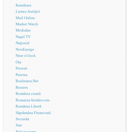
Kamikaze
Lumea Justiţiei
Mail Online
Market Watch
Mediafax
Naşul TV
Naţional
NewEurope
Nine o'clock
Ora
Prezent
Puterea
Realitatea.Net
Reuters
România curată
Romania-Insider.com
România Liberă
Săptămâna Financiară
Secunda
Star
Ştiri pe surse