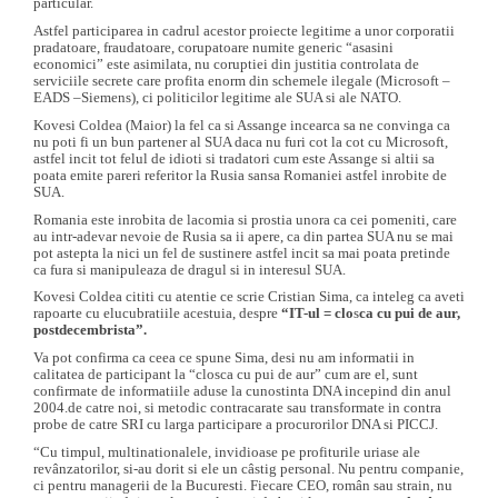
particular.
bani, crima organizata si terorism.
Astfel participarea in cadrul acestor proiecte legitime a unor corporatii
Omar Hayssam
:
„Terorismul e o activitate de grup, cu o ideologie în
pradatoare, fraudatoare, corupatoare numite generic “asasini
spate. În războiul aşa numit “asimetric”, acţiunile teroriste sunt o
economici” este asimilata, nu coruptiei din justitia controlata de
formă criminală de a compensa lipsurile militare faţă de adversar. Toţi
serviciile secrete care profita enorm din schemele ilegale (Microsoft –
teroriştii aparţin unei organizaţii. Toate organizaţiile teroriste au o
EADS –Siemens), ci politicilor legitime ale SUA si ale NATO.
mişcare politică în spate… Eta, Armata Republicană Irlandeză,
Kovesi Coldea (Maior) la fel ca si Assange incearca sa ne convinga ca
Hezbollah, ISIS, Al Qaeda, toate au o aripă politică sau o doctrină,
nu poti fi un bun partener al SUA daca nu furi cot la cot cu Microsoft,
laică sau religioasă, pe care se sprijină.”
astfel incit tot felul de idioti si tradatori cum este Assange si altii sa
Microsoft Evanghelism
– doctrina organizatiei criminale si teroriste
poata emite pareri referitor la Rusia sansa Romaniei astfel inrobite de
Microsoft : „noi folosim mijloace psihologice, economice si politice,
SUA.
nu folosim mijloace militare, nu punem arma la timpla nimanui” pentru
Romania este inrobita de lacomia si prostia unora ca cei pomeniti, care
a ne extermina competitia. Noi folosim FUD (Frica, Incertitudine,
au intr-adevar nevoie de Rusia sa ii apere, ca din partea SUA nu se mai
Dubiu) si resursele noastre politice la cel mai inalt nivel, coruptie,
pot astepta la nici un fel de sustinere astfel incit sa mai poata pretinde
propaganda, plagiat, piraterie, crima cibernetica, amenintari cu moartea,
ca fura si manipuleaza de dragul si in interesul SUA.
crima organizata asa cum se obisnuieste in Romania si in alte tari, drept
care nu ne consideram vinovati de nici o fapta deosebita.
Kovesi Coldea cititi cu atentie ce scrie Cristian Sima, ca inteleg ca aveti
Încă ceva … Domnule Procuror Şef Serviciu Cătălin
rapoarte cu elucubratiile acestuia, despre
“IT-ul = clo
s
ca cu pui de aur,
postdecembrist
a”.
Marius VARTIC să ştiţi că nu trebuie să desecretizaţi
nimic, în conformitate cu legea, puteţi continua să
Va pot confirma ca ceea ce spune Sima, desi nu am informatii in
secretizaţi abuziv CRIMA ORGANIZATĂ comisă de
calitatea de participant la “closca cu pui de aur” cum are el, sunt
Microsoft şi de asociaţii acestora.
confirmate de informatiile aduse la cunostinta DNA incepind din anul
2004.de catre noi, si metodic contracarate sau transformate in contra
probe de catre SRI cu larga participare a procurorilor DNA si PICCJ.
“Cu timpul, multinationalele, invidioase pe profiturile uriase ale
revânzatorilor, si-au dorit si ele un câstig personal. Nu pentru companie,
ci pentru managerii de la Bucuresti. Fiecare CEO, român sau strain, nu