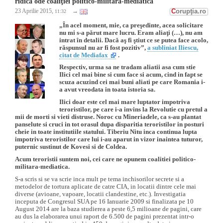
ridică ode coaliţiei politico-militară-mediatică
C
orupţia.ro
23 Aprilie 2015,
→
11:32
„În acel moment, mie, ca preşedinte, acea solicitare
nu mi s-a părut mare lucru. Eram aliaţi (…), nu am
intrat în detalii. Dacă aş fi ştiut ce se putea face acolo,
răspunsul nu ar fi fost pozitiv”,
a subliniat Iliescu,
citat de Mediafax
.
Respectiv, urma sa ne tradam aliatii asa cum stie
Ilici cel mai bine si cum face si acum, cind in fapt se
scuza acuzind cei mai buni aliati pe care Romania i-
a avut vreodata in toata istoria sa.
Ilici doar este cel mai mare luptator impotriva
teroristilor, pe care i-a invins la Revolutie cu pretul a
mii de morti si vieti distruse. Noroc cu Mineriadele, ca s-au plantat
panselute si cruci in tot orasul dupa disparitia teroristilor in posturi
cheie in toate institutiile statului. Tiberiu Nitu inca continua lupta
impotriva teroristilor care lui i-au aparut in vizor inaintea tuturor,
puternic sustinut de Kovesi si de Coldea.
Acum teroristii suntem noi, cei care ne opunem coalitiei politico-
militara-mediatica.
S-a scris si se va scrie inca mult pe tema inchisorilor secrete si a
metodelor de tortura aplicate de catre CIA, in locatii dintre cele mai
diverse (avioane, vapoare, locatii clandestine, etc.). Investigatia
inceputa de Congresul SUA pe 16 Ianuarie 2009 si finalizata pe 10
August 2014 are la baza studierea a peste 6,5 milioane de pagini, care
au dus la elaborarea unui raport de 6.500 de pagini prezentat intr-o