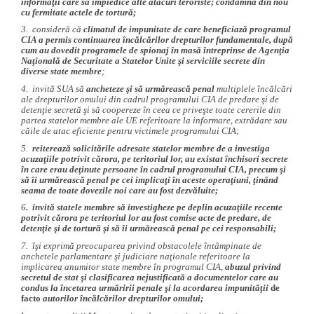
informaţii care să împiedice alte atacuri teroriste; condamnă din nou
cu fermitate actele de tortură;
3. consideră că
climatul de impunitate de care beneficiază programul
CIA a permis continuarea încălcărilor drepturilor fundamentale, după
cum au dovedit programele de spionaj în masă întreprinse de Agenţia
Naţională de Securitate a Statelor Unite şi serviciile secrete din
diverse state membre
;
4. invită SUA să
ancheteze şi să urmărească penal
multiplele încălcări
ale drepturilor omului din cadrul programului CIA de predare şi de
detenţie secretă şi să coopereze în ceea ce priveşte toate cererile din
partea statelor membre ale UE referitoare la informare, extrădare sau
căile de atac eficiente pentru victimele programului CIA;
5.
reiterează solicitările adresate statelor membre de a investiga
acuzaţiile potrivit cărora, pe teritoriul lor, au existat închisori secrete
în care erau deţinute persoane în cadrul programului CIA, precum şi
să îi urmărească penal pe cei implicaţi în aceste operaţiuni, ţinând
seama de toate dovezile noi care au fost dezvăluite;
6
. invită statele membre să investigheze pe deplin acuzaţiile recente
potrivit cărora pe teritoriul lor au fost comise acte de predare, de
detenţie şi de tortură şi să îi urmărească penal pe cei responsabili;
7. îşi exprimă preocuparea privind obstacolele întâmpinate de
anchetele parlamentare şi judiciare naţionale referitoare la
implicarea anumitor state membre în programul CIA,
abuzul privind
secretul de stat şi clasificarea nejustificată a documentelor care au
condus la încetarea urmăririi penale şi la acordarea impunităţii
de
facto
autorilor încălcărilor drepturilor omului;