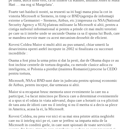
pe masa, adica niste eroi, ca in filmele cu Rambo, Indiana Jones si Mata
Hari … ma rog si Margelatu’.
Foarte tari haiducii nostri, sa reusesti sa iti bagi mana pina la cot in
visteria Microsoft si Siemens, in timp ce BND (agenţia de informaţii
externe a Germaniei – Siemens, Airbus, etc.) impreuna cu NSA (National
Security Agency a SUA) plateau milioane la Microsoft si altii, pentru a
cistiga razboiul informational si pentru a prinde cit mai multi teroristi
pe care sa ii intrebe unde se ascunde Osama ca sa il spuna lui Bush, care
se mandrea nevoie mare cu acest mecanism deosebit de eficient.
Kovesi Coldea Maior si multi altii au pus umarul, chiar umerii la
desavirsirea operei astfel incepute in 2002 si finalizata cu succesuri
incredibile :
Osama a fost pina la urma prins si dat la pesti, dar de Obama dupa ce au
fost inchise centrele de tortura degeaba, cu metode clasice adica cu
inteligenta, si Polonia a pierdut (inaintea Romaniei) procese la CEDO
pentru tortura,
Microsoft, NSA si BND sunt date in judecata pentru spionaj economic
de Airbus, pentru inceput, dar urmeaza si altii.
Maior si-a recapatat brusc memoria unor evenimente la care nu a
participat, l-a facut mincinos pe Iliescu care a determinat evenimentele
si a spus si el odata in viata adevarul, dupa care a hotarit ca s-a plictisit
de tara asta de idioti care nu il inteleg si nu il merita si a decis sa plece
in America, acasa la ei, la Microsoft.
Kovesi Coldea, nu prea vor nici ei sa mai stea printre atitia neghiobi
care nu ii inteleg nici pe ei, care se jertfesc sa imparta mita de la
Microsoft in conditii grele, in care sunt spionati de toate serviciile