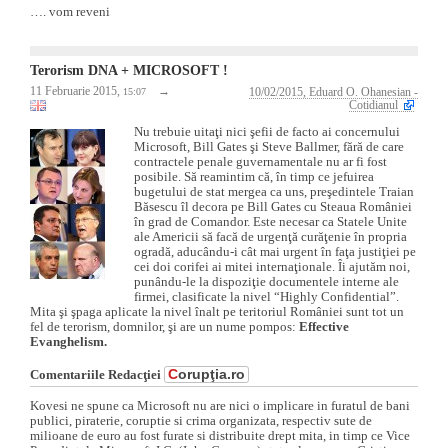
…. vom reveni
Terorism DNA + MICROSOFT !
11 Februarie 2015,
→
15:07
10/02/2015, Eduard O. Ohanesian -
Cotidianul
Nu trebuie uitaţi nici şefii de facto ai concernului
Microsoft, Bill Gates şi Steve Ballmer, fără de care
contractele penale guvernamentale nu ar fi fost
posibile. Să reamintim că, în timp ce jefuirea
bugetului de stat mergea ca uns, preşedintele Traian
Băsescu îl decora pe Bill Gates cu Steaua României
în grad de Comandor. Este necesar ca Statele Unite
ale Americii să facă de urgenţă curăţenie în propria
ogradă, aducându-i cât mai urgent în faţa justiţiei pe
cei doi corifei ai mitei internaţionale. Îi ajutăm noi,
punându-le la dispoziţie documentele interne ale
firmei, clasificate la nivel “Highly Confidential”.
Mita şi şpaga aplicate la nivel înalt pe teritoriul României sunt tot un
fel de terorism, domnilor, şi are un nume pompos:
Effective
Evanghelism.
C
orupţia.ro
Comentariile Redacţiei
Kovesi ne spune ca Microsoft nu are nici o implicare in furatul de bani
publici, piraterie, coruptie si crima organizata, respectiv sute de
milioane de euro au fost furate si distribuite drept mita, in timp ce Vice