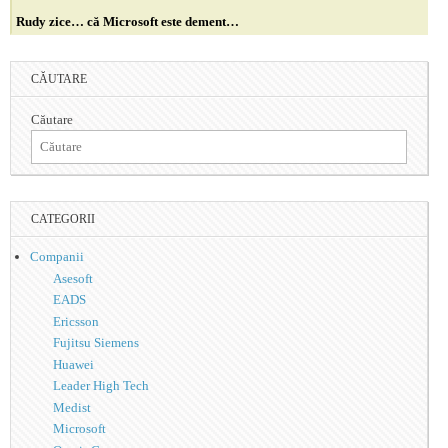
Rudy zice… că Microsoft este dement…
CĂUTARE
Căutare
CATEGORII
Companii
Asesoft
EADS
Ericsson
Fujitsu Siemens
Huawei
Leader High Tech
Medist
Microsoft