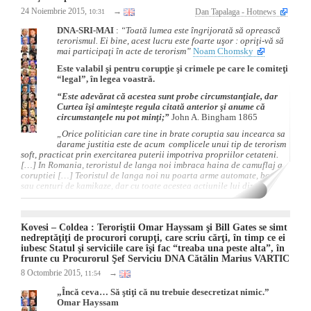
24 Noiembrie 2015,
→
Dan Tapalaga - Hotnews
10:31
DNA-SRI-MAI
:
“Toată lumea este îngrijorată să oprească
terorismul. Ei bine, acest lucru este foarte uşor : opriţi-vă să
mai participaţi în acte de terorism”
Noam Chomsky
Este valabil şi pentru corupţie şi crimele pe care le comiteţi
“legal”, în legea voastră.
“Este adevărat că acestea sunt probe circumstanţiale, dar
Curtea îşi aminteşte regula citată anterior şi anume că
circumstanţele nu pot minţi;”
John A. Bingham 1865
„Orice politician care tine in brate coruptia sau incearca sa
darame justitia este de acum complicele unui tip de terorism
soft, practicat prin exercitarea puterii impotriva propriilor cetateni.
[…]
In Romania, teroristul de langa noi imbraca haina de camuflaj a
coruptiei […] Teoristul de langa noi nu poarta arme automate, bombe
sau centuri de kamikaze, dar cu toate acestea actiunile lui dinamiteaza
statul si increderea cetatenilor in el.”
„A profita de teama acestor oameni ca vor fi omorati pentru a stoarce
bani si alte avantaje sub amenintarea ca altfel nu vor mai beneficia de
Kovesi – Coldea : Teroriştii Omar Hayssam şi Bill Gates se simt
protectia statului echivaleaza cu un mic act de terorism, atentie,
nedreptăţiţi de procurori corupţi, care scriu cărţi, în timp ce ei
organizat de o institutie a statului impotriva propriilor cetateni […]
iubesc Statul şi serviciile care îşi fac “treaba una peste alta”, în
Exista si alt mod a tine sub teroare un stat sau pe cetatenii lui, nu doar
frunte cu Procurorul Şef Serviciu DNA Cătălin Marius VARTIC
prin arme, bombe si atacuri kamikaze. Coruptia ucide asa, cum s-a
8 Octombrie 2015,
→
11:54
intamplat la Colectiv, dar mai face ceva ingrozitor. Transforma treptat
omul intr-o bestie lacoma, il reduce la stadiul de animal manat de
„Încă ceva… Să ştiţi că nu trebuie desecretizat nimic.”
instincte. Aruncati o privire pe detaliile ultimului dosar, in care cinci
Omar Hayssam
politisti si un psiholog de la Oficiul National pentru Protectia