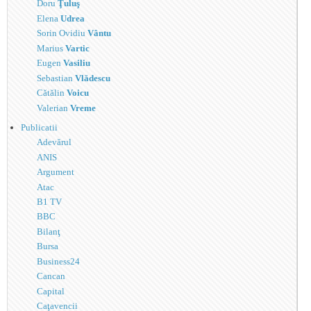
Doru
Ţuluş
Elena
Udrea
Sorin Ovidiu
Vântu
Marius
Vartic
Eugen
Vasiliu
Sebastian
Vlădescu
Cătălin
Voicu
Valerian
Vreme
Publicatii
Adevărul
ANIS
Argument
Atac
B1 TV
BBC
Bilanţ
Bursa
Business24
Cancan
Capital
Caţavencii