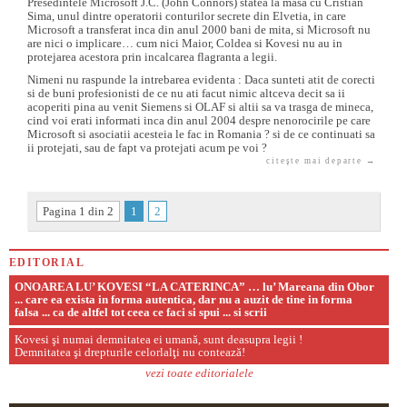
Presedintele Microsoft J.C. (John Connors) statea la masa cu Cristian
Sima, unul dintre operatorii conturilor secrete din Elvetia, in care
Microsoft a transferat inca din anul 2000 bani de mita, si Microsoft nu
are nici o implicare… cum nici Maior, Coldea si Kovesi nu au in
protejarea acestora prin incalcarea flagranta a legii.
Nimeni nu raspunde la intrebarea evidenta : Daca sunteti atit de corecti
si de buni profesionisti de ce nu ati facut nimic altceva decit sa ii
acoperiti pina au venit Siemens si OLAF si altii sa va trasga de mineca,
cind voi erati informati inca din anul 2004 despre nenorocirile pe care
Microsoft si asociatii acesteia le fac in Romania ? si de ce continuati sa
ii protejati, sau de fapt va protejati acum pe voi ?
citeşte mai departe →
Pagina 1 din 2
1
2
EDITORIAL
ONOAREA LU’ KOVESI “LA CATERINCA” … lu’ Mareana din Obor
... care ea exista in forma autentica, dar nu a auzit de tine in forma
falsa ... ca de altfel tot ceea ce faci si spui ... si scrii
Kovesi şi numai demnitatea ei umană, sunt deasupra legii !
Demnitatea şi drepturile celorlalţi nu contează!
vezi toate editorialele