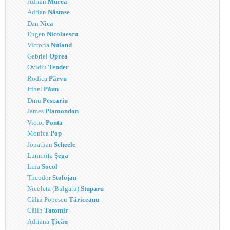
Adrian
Murea
Adrian
Năstase
Dan
Nica
Eugen
Nicolaescu
Victoria
Nuland
Gabriel
Oprea
Ovidiu
Tender
Rodica
Pârvu
Irinel
Păun
Dinu
Pescariu
James
Plamondon
Victor
Ponta
Monica
Pop
Jonathan
Scheele
Luminiţa
Şega
Irina
Socol
Theodor
Stolojan
Nicoleta (Bulgaru)
Stuparu
Călin Popescu
Tăriceanu
Călin
Tatomir
Adriana
Ţicău