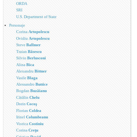
ORDA
SRI
U.S. Department of State
Personaje
Corina
Artopolescu
Ovidiu
Artopolescu
Steve
Ballmer
Traian
Băsescu
Silvio
Berlusconi
Alina
Bica
Alexandru
Bittner
Vasile
Blaga
Alessandro
Buttice
Bogdan
Buzăianu
Cătălin
Chelu
Dorin
Cocoş
Florian
Coldea
Irinel
Columbeanu
Viorica
Costiniu
Corina
Creţu
Cristian
David