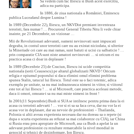
Sa vedem cum fac Iliescu si Bush acest exercitiu,
adica nu participa.
In 1886, de ziua nationala a României, Eminescu
publica Luceafarul despre Lumina !
In 1989 (Decembrie 22), Iliescu, un NKVDist premiant inventeaza
teroristi, fara numar ! … Procurorul General Tiberiu Nitu îi vede chiar
inainte, pe 21 Decembrie, un vizionar …
Mii de Revolutionari adevarati, oameni nevinovati sunt impuscati
degeaba, in contul unor teroristi care nu au existat niciodata, si ulterior
la Mineriade cei care au mai ramas, sunt batuti si ucisi cu salbaticie ! …
prin comparatie CIA sunt niste amatori nevinovati … si oricum ei nu
practica acasa ci doar in deplasare !
In 1989 (Decenbrie 25) de Craciun, Iliescu isi ucide competitia
nationala (sotii Ceausescu) pe altarul globalizarii NKVD ! Oricum
religia e opiumul poporului si daca elimini omul elimini problema
spunea Stalin, tatucul lui Iliescu. Totul este sa o faci totemic, adica
exemplu pe unitate, sa nu mai indrazneasca nimeni in viitor, si viitorul
este tot al lui Iliescu ! … si al Microsoft, care practica aceleasi metode,
daca ii omori, omoara-i sa nu mai miste nimeni in front !
In 2001(11 Septembrie) Bush si SUA se intilnesc pentru prima data la ei
acasa cu teroristi adevarti ! … vor si ei sa sa faca ceva, dar nu vor la ei
acasa vor in deplasare, dar au nevoie de profesionisti – Thailanda,
Polonia si altii aveau experienta necesara dar nu doreau sa o repete (si
dupa o scurta experienta au refuzat sa mai colaboreze cu CIA), iar China
si Rusia erau prea apropiate de Microsoft, asa ca Bush a apelat la un
adevarat profesionist cu rezultate remarcabile la nivel mondial in
genocid si tehnici de dezinformare, Ion Iliescu.