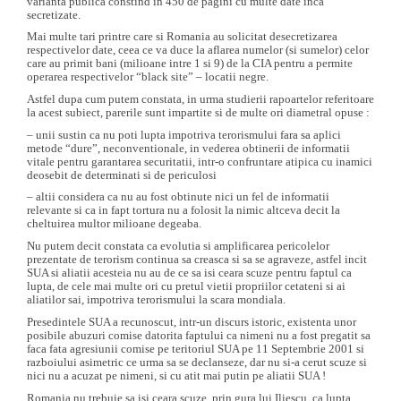
varianta publica constind in 450 de pagini cu multe date inca
secretizate.
Mai multe tari printre care si Romania au solicitat desecretizarea
respectivelor date, ceea ce va duce la aflarea numelor (si sumelor) celor
care au primit bani (milioane intre 1 si 9) de la CIA pentru a permite
operarea respectivelor “black site” – locatii negre.
Astfel dupa cum putem constata, in urma studierii rapoartelor referitoare
la acest subiect, parerile sunt impartite si de multe ori diametral opuse :
– unii sustin ca nu poti lupta impotriva terorismului fara sa aplici
metode “dure”, neconventionale, in vederea obtinerii de informatii
vitale pentru garantarea securitatii, intr-o confruntare atipica cu inamici
deosebit de determinati si de periculosi
– altii considera ca nu au fost obtinute nici un fel de informatii
relevante si ca in fapt tortura nu a folosit la nimic altceva decit la
cheltuirea multor milioane degeaba.
Nu putem decit constata ca evolutia si amplificarea pericolelor
prezentate de terorism continua sa creasca si sa se agraveze, astfel incit
SUA si aliatii acesteia nu au de ce sa isi ceara scuze pentru faptul ca
lupta, de cele mai multe ori cu pretul vietii propriilor cetateni si ai
aliatilor sai, impotriva terorismului la scara mondiala.
Presedintele SUA a recunoscut, intr-un discurs istoric, existenta unor
posibile abuzuri comise datorita faptului ca nimeni nu a fost pregatit sa
faca fata agresiunii comise pe teritoriul SUA pe 11 Septembrie 2001 si
razboiului asimetric ce urma sa se declanseze, dar nu si-a cerut scuze si
nici nu a acuzat pe nimeni, si cu atit mai putin pe aliatii SUA !
Romania nu trebuie sa isi ceara scuze, prin gura lui Iliescu, ca lupta