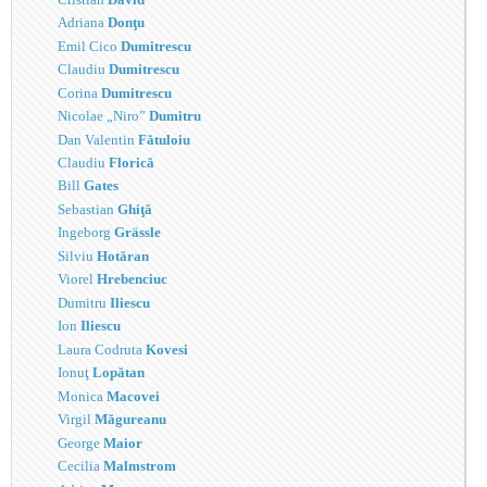
Adriana
Donţu
Emil Cico
Dumitrescu
Claudiu
Dumitrescu
Corina
Dumitrescu
Nicolae „Niro”
Dumitru
Dan Valentin
Fătuloiu
Claudiu
Florică
Bill
Gates
Sebastian
Ghiţă
Ingeborg
Grässle
Silviu
Hotăran
Viorel
Hrebenciuc
Dumitru
Iliescu
Ion
Iliescu
Laura Codruta
Kovesi
Ionuţ
Lopătan
Monica
Macovei
Virgil
Măgureanu
George
Maior
Cecilia
Malmstrom