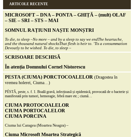
ARTICOLE RECENTE
MICROSOFT – DNA – PONTA – GHIȚĂ – (mult)
OLAF
– SIE – SRI – STS – MAI
SOMNUL RAȚIUNII NAȘTE MONȘTRI
To die, to sleep –
No more – and by a sleep to say we end
The heartache,
and the thousand natural shocks
That flesh is heir to.
‘Tis a consummation
Devoutly to be wished. To die, to sleep –
SCRISOARE DESCHISĂ
În atenția Domnului Cornel Nistorescu
PESTA (CIUMA) PORCTOCOALELOR
(Dragostea în
vremea holerei, Ciuma…)
PÉSTĂ, peste, s. f. 1. Boală gravă, infecțioasă și epidemică, provocată de o bacterie și
manifestată prin tumori, hemoragie, febră mare etc.; ciumă…
CIUMA PROTOCOALELOR
CIUMA PORTOCALELOR
CIUMA PORCINA
Ciuma lui Caragea (Moartea Neagra) –
Ciuma Microsoft Moartea Strategică