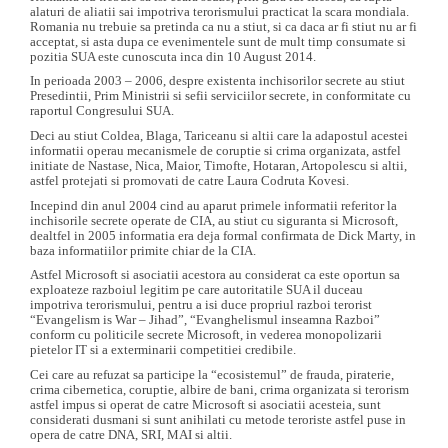
alaturi de aliatii sai impotriva terorismului practicat la scara mondiala.
Romania nu trebuie sa pretinda ca nu a stiut, si ca daca ar fi stiut nu ar fi
acceptat, si asta dupa ce evenimentele sunt de mult timp consumate si
pozitia SUA este cunoscuta inca din 10 August 2014.
In perioada 2003 – 2006, despre existenta inchisorilor secrete au stiut
Presedintii, Prim Ministrii si sefii serviciilor secrete, in conformitate cu
raportul Congresului SUA.
Deci au stiut Coldea, Blaga, Tariceanu si altii care la adapostul acestei
informatii operau mecanismele de coruptie si crima organizata, astfel
initiate de Nastase, Nica, Maior, Timofte, Hotaran, Artopolescu si altii,
astfel protejati si promovati de catre Laura Codruta Kovesi.
Incepind din anul 2004 cind au aparut primele informatii referitor la
inchisorile secrete operate de CIA, au stiut cu siguranta si Microsoft,
dealtfel in 2005 informatia era deja formal confirmata de Dick Marty, in
baza informatiilor primite chiar de la CIA.
Astfel Microsoft si asociatii acestora au considerat ca este oportun sa
exploateze razboiul legitim pe care autoritatile SUA il duceau
impotriva terorismului, pentru a isi duce propriul razboi terorist
“Evangelism is War – Jihad”, “Evanghelismul inseamna Razboi”
conform cu politicile secrete Microsoft, in vederea monopolizarii
pietelor IT si a exterminarii competitiei credibile.
Cei care au refuzat sa participe la “ecosistemul” de frauda, piraterie,
crima cibernetica, coruptie, albire de bani, crima organizata si terorism
astfel impus si operat de catre Microsoft si asociatii acesteia, sunt
considerati dusmani si sunt anihilati cu metode teroriste astfel puse in
opera de catre DNA, SRI, MAI si altii.