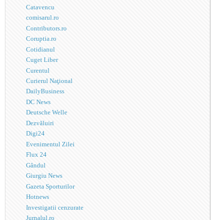
Catavencu
comisarul.ro
Contributors.ro
Coruptia.ro
Cotidianul
Cuget Liber
Curentul
Curierul Naţional
DailyBusiness
DC News
Deutsche Welle
Dezvăluiri
Digi24
Evenimentul Zilei
Flux 24
Gândul
Giurgiu News
Gazeta Sporturilor
Hotnews
Investigatii cenzurate
Jurnalul.ro