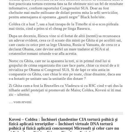
fost practicata tortura extrema fara sa fie obtinute nici un fel de rezultate
informative, conform raportului Congresului SUA. Doar au fost
cheltuite mai multe milioane de dolari pentru mita la sefii serviciilor,
pentru amenajarea si operarea „gaurii negre” Black hole/site.
Coldea cit a luat ?, sau a luat tzeapa de la Timofte si si-a scos pirleala
mai tirziu, cind a prins si el cheag pe linga Basescu.
Dupa un deceniu, Iliescu vine si el fortat de altii (nemti) sa recunoasca
un adevar evident, ceea ce il scoate din minti pe Ghita si pe acolitii sai,
care cauta cu orice pret sa lege Ukraina, Rusia si Vanuatu, de ceea ce a
declarat Obama, care devine astfel un mare tradator al SUA si al
cetatenilor romani oriunde s-ar afla acestia.
Noroc cu Ghita, care ne ia apararea la toti, si in primul rind lui si
grupului de crima organizata din care face parte, chiar cu riscul de a ii
trivializa pe Obama si Congresul SUA. Si de fapt ce stiu astia in
comparatie cu Ghita, care chiar le stie pe toate, chiar dinainte, daca asa
s-a hotarit pe unitate sau la unitatile din dotare ?
Zi Ghita cum a fost la Bruxelles cu Vladescu si cu RSC cind v-ati dus la
tilharie astfel protejati si promovati de Maior, Coldea, Kovesi si iti mai
zic – ulterior.
… vom reveni
Kovesi – Coldea : Închisori clandestine CIA tortură psihică şi
fizică aplicată teroriştilor – Închisori virtuale DNA tortură
psihică şi fizică aplicată concurenţei Microsoft şi celor care nu