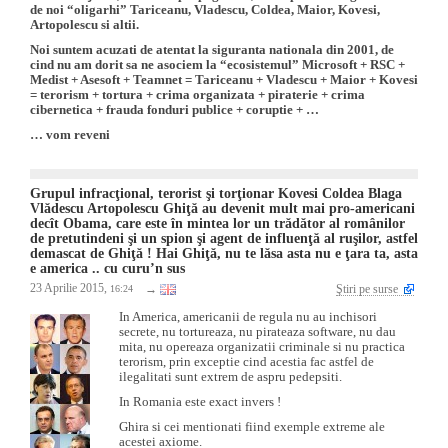
de noi “oligarhi” Tariceanu, Vladescu, Coldea, Maior, Kovesi,
Artopolescu si altii.
Noi suntem acuzati de atentat la siguranta nationala din 2001, de
cind nu am dorit sa ne asociem la “ecosistemul” Microsoft + RSC +
Medist + Asesoft + Teamnet = Tariceanu + Vladescu + Maior + Kovesi
= terorism + tortura + crima organizata + piraterie + crima
cibernetica + frauda fonduri publice + coruptie + …
… vom reveni
Grupul infracţional, terorist şi torţionar Kovesi Coldea Blaga
Vlădescu Artopolescu Ghiţă au devenit mult mai pro-americani
decît Obama, care este în mintea lor un trădător al românilor
de pretutindeni şi un spion şi agent de influenţă al ruşilor, astfel
demascat de Ghiţă ! Hai Ghiţă, nu te lăsa asta nu e ţara ta, asta
e america .. cu curu’n sus
23 Aprilie 2015,
→
Ştiri pe surse
16:24
In America, americanii de regula nu au inchisori
secrete, nu tortureaza, nu pirateaza software, nu dau
mita, nu opereaza organizatii criminale si nu practica
terorism, prin exceptie cind acestia fac astfel de
ilegalitati sunt extrem de aspru pedepsiti.
In Romania este exact invers !
Ghira si cei mentionati fiind exemple extreme ale
acestei axiome.