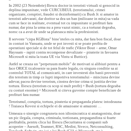
In 2002 (23 Noiembrie) Iliescu doctor in teroristi virtuali si genocid in
deplina impunitate, vede CURCUBEUL (terorismului, crimei
organizate, coruptiei, fraudei si dezinformarii) cu Bush Jr. si amator in
teroristi adevarati, dar doritor sa dea un ban (milioane in mita) sa vada
cum se face in realitate, eventual tot cu impunitate si profituri fara
numar, dar pina la urma nu a prea vazut nimic, ca a torturat degeaba,
noroc ca a avut de unde sa plateasca mita la profesionisti.
Il serveste “cirpa KGBista” bine’nteles cu mita, dar fara bon fiscal, doar
in conturi in Vanuatu, unde se pot investi si se poate profita de
operatiuni speciale si de tot felul de trafic (Viktor Bout – arme, Omar
Hayssam – rapiri contra recompense devalizate – piraterie in favoarea
Microsoft si mita la toata UE via Vintu si Buttice).
Astfel se creaza un “perpetuum mobile” de motivari si alibiuri pentru a
face ORICE ticalosenie sa para foarte legala, cu singura conditie sa ai
controlul TOTAL al comunicarii, in care investesti din banii proveniti
din terorism in timp ce lupti impotriva terorismului – minciuna devine
adevar, pacea devine terorism, cinstea devine crima si justitia devine
tortura. Iliescu (terorism cu scop si mult profit) + Bush (tortura degeaba
cu costuri enorme) = Microsoft si citeva guverne corupte beneficiare de
profituri fara numar.
Terorismul, coruptia, tortura, pirateria si propaganda platesc intodeauna
! Traiasca Kovesi si echipele ei de amazoane si amazoni …
Urmeaza o sinergie congruneta non idiosincratica si anatagonista, doar
un pic ilegala, corupta, criminala, tortionara, propagandista si foarte
profitabila, pentru clica lui Iliescu (Securitatea si companii sub
acoperire – Asesoft, Teamnet, RSC, Medist, Siveco, Netconsulting,
Totalsoft, Softwin, etc.) si a lui Bush (CIA si Microsoft, etc.).