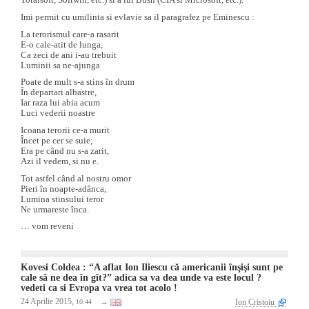
Imi permit cu umilinta si evlavie sa il paragrafez pe Eminescu :
La terorismul care-a rasarit
E-o cale-atit de lunga,
Ca zeci de ani i-au trebuit
Luminii sa ne-ajunga
Poate de mult s-a stins în drum
În departari albastre,
Iar raza lui abia acum
Luci vederii noastre
Icoana terorii ce-a murit
Încet pe cer se suie;
Era pe când nu s-a zarit,
Azi il vedem, si nu e.
Tot astfel când al nostru omor
Pieri în noapte-adânca,
Lumina stinsului teror
Ne urmareste înca.
… vom reveni
Kovesi Coldea : “A aflat Ion Iliescu că americanii înşişi sunt pe
cale să ne dea în gît?” adica sa va dea unde va este locul ?
vedeti ca si Evropa va vrea tot acolo !
24 Aprilie 2015,
→
Ion Cristoiu
10:44