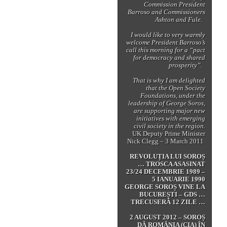
Commission President
Barroso and Commissioners
Ashton and Fule.
I would like to very warmly
welcome President Barroso’s
call this morning for a “pact
for democracy and shared
prosperity”.
That is why I am delighted
that the Open Society
Foundations, under the
leadership of George Soros,
are supporting major new
initiatives with emerging
civil society in the region.
UK Deputy Prime Minister
Nick Clegg – 3 March 2011
REVOLUȚIA LUI SOROȘ
… TROSCA ASASINAT
23/24 DECEMBRIE 1989 –
5 IANUARIE 1990
GEORGE SOROȘ VINE LA
BUCUREȘTI – GDS …
TRECUSERĂ 12 ZILE …
2 AUGUST 2012 – SOROȘ
DĂ ROMÂNIA (CIA) ÎN