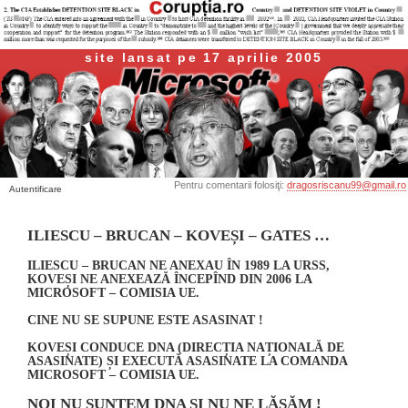
site lansat pe 17 aprilie 2005
Pentru comentarii folosiţi:
dragosriscanu99@gmail.ro
Autentificare
ILIESCU – BRUCAN – KOVEȘI – GATES …
ILIESCU – BRUCAN NE ANEXAU ÎN 1989 LA URSS,
KOVEȘI NE ANEXEAZĂ ÎNCEPÎND DIN 2006 LA
MICROSOFT – COMISIA UE.
CINE NU SE SUPUNE ESTE ASASINAT !
KOVEȘI CONDUCE DNA (DIRECȚIA NAȚIONALĂ DE
ASASINATE) ȘI EXECUTĂ ASASINATE LA COMANDA
MICROSOFT – COMISIA UE.
NOI NU SUNTEM DNA ȘI NU NE LĂSĂM !