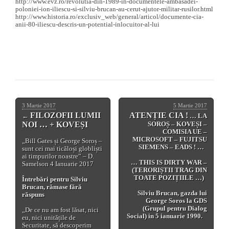
http://www.evz.ro/revolutia-din-1989-in-documentele-ambasadei-
poloniei-ion-iliescu-si-silviu-brucan-au-cerut-ajutor-militar-rusilor.html
http://www.historia.ro/exclusiv_web/general/articol/documente-cia-
anii-80-iliescu-descris-un-potential-inlocuitor-al-lui
3 Martie 2017
5 Martie 2017
FILOZOFII LUMII
ATENȚIE CIA !
←
…
LA
NOI … + KOVEȘI
SOROȘ – KOVEȘI –
COMISIA UE –
MICROSOFT – FUJITSU
„Bill Gates și George Soroș –
SIEMENS – EADS ! …
sunt cei mai ticăloși globliști
ai timpurilor noastre” – D.
… THIS IS DIRTY WAR –
Samelson 4 Ianuarie 2017
(TERORIȘTII TRAG DIN
TOATE POZIȚIILE …)
Întrebări pentru Silviu
Brucan, rămase fără
Silviu Brucan, gazda lui
răspuns
George Soros la GDS
(Grupul pentru Dialog
„De ce nu am fost lăsat, nici
Social) in 5 ianuarie 1990.
eu, nici unitățile de
Securitate, să descoperim