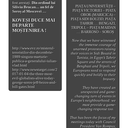
fost arestați.
Din ordinul lui
PIAȚA UNIVERSITĂȚII –
Siliviu Brucan… un fel de
PIAȚA VICTORIEI – PIATA
Soroș al Moscovei …
OBOR (MARICICA) –
PIAȚA SIDI BOUZID, PIAȚA
KOVEȘI DUCE MAI
TAHRIR … BENGAZI,
DEPARTE
TRIPOLI, – PIAȚA MAIDAN
MOȘTENIREA !
… BARROSO – SOROȘ
Now that we have witnessed
the immense courage of
http://www.evz.ro/misterul-
unarmed protestors raising
teroristilor-din-decembrie-
their voices in Sidi Bouzid in
1989-singura-marturie-
Tunisia, in Egypt’s Tahrir
publica-a-generalului-iulian-
Square and the streets of
vlad.html
Benghazi and Tripoli, we
http://www.newstarget.com/2
Europeans need to respond
017-01-04-the-three-most-
quickly and boldly to their
evil-globalists-alive-today-
bravery.
george-soros-jeff-bezos-and-
bill-gates.html
They have created an
unexpected and game-
changing turn of events in
Europe’s neighbourhood: we
must provide a game-
changing response too.
That has been the focus of my
meetings today with Council
President Van Rompuy,