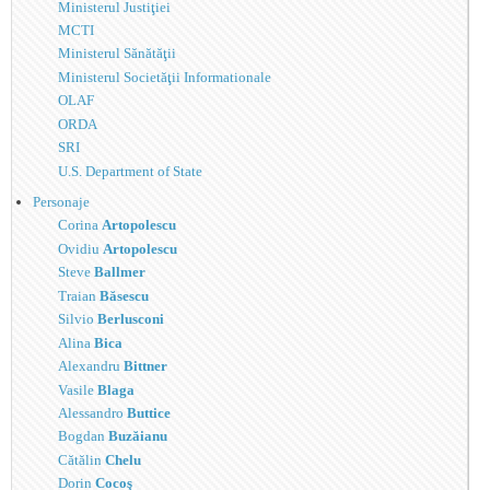
Ministerul Justiţiei
MCTI
Ministerul Sănătăţii
Ministerul Societăţii Informationale
OLAF
ORDA
SRI
U.S. Department of State
Personaje
Corina
Artopolescu
Ovidiu
Artopolescu
Steve
Ballmer
Traian
Băsescu
Silvio
Berlusconi
Alina
Bica
Alexandru
Bittner
Vasile
Blaga
Alessandro
Buttice
Bogdan
Buzăianu
Cătălin
Chelu
Dorin
Cocoş