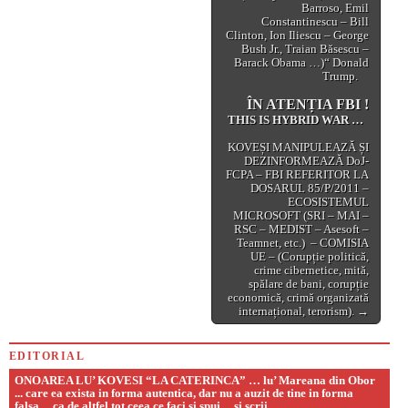
Barroso, Emil
Constantinescu – Bill
Clinton, Ion Iliescu – George
Bush Jr., Traian Băsescu –
Barack Obama …)“ Donald
Trump.
ÎN ATENȚIA FBI !
THIS IS HYBRID WAR …
KOVEȘI MANIPULEAZĂ ȘI
DEZINFORMEAZĂ DoJ-
FCPA – FBI REFERITOR LA
DOSARUL 85/P/2011 –
ECOSISTEMUL
MICROSOFT (SRI – MAI –
RSC – MEDIST – Asesoft –
Teamnet, etc.) – COMISIA
UE – (Corupție politică,
crime cibernetice, mită,
spălare de bani, corupție
economică, crimă organizată
internațional, terorism). →
EDITORIAL
ONOAREA LU’ KOVESI “LA CATERINCA” … lu’ Mareana din Obor
... care ea exista in forma autentica, dar nu a auzit de tine in forma
falsa ... ca de altfel tot ceea ce faci si spui ... si scrii