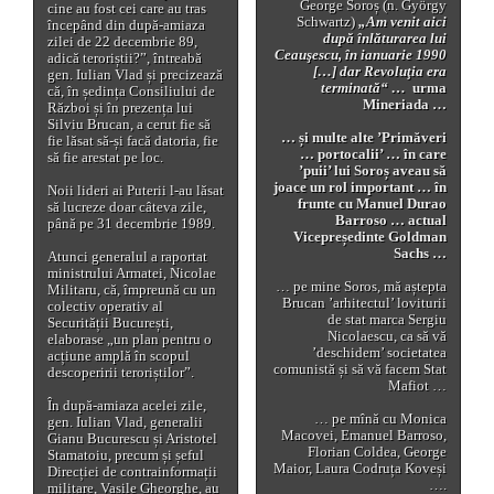
George Soroș (n. György
cine au fost cei care au tras
Schwartz)
„Am venit aici
începând din după-amiaza
după înlăturarea lui
zilei de 22 decembrie 89,
Ceauşescu, în ianuarie 1990
adică teroriștii?”, întreabă
[…] dar Revoluţia era
gen. Iulian Vlad și precizează
terminată“ …
urma
că, în ședința Consiliului de
Mineriada …
Război și în prezența lui
Silviu Brucan, a cerut fie să
… și multe alte ’Primăveri
fie lăsat să-și facă datoria, fie
… portocalii’ … în care
să fie arestat pe loc.
’puii’ lui Soroș aveau să
joace un rol important … în
Noii lideri ai Puterii l-au lăsat
frunte cu Manuel Durao
să lucreze doar câteva zile,
Barroso … actual
până pe 31 decembrie 1989.
Vicepreședinte Goldman
Sachs …
Atunci generalul a raportat
ministrului Armatei, Nicolae
… pe mine Soros, mă aștepta
Militaru, că, împreună cu un
Brucan ’arhitectul’ loviturii
colectiv operativ al
de stat marca Sergiu
Securității București,
Nicolaescu, ca să vă
elaborase „un plan pentru o
’deschidem’ societatea
acțiune amplă în scopul
comunistă și să vă facem Stat
descoperirii teroriștilor”.
Mafiot …
În după-amiaza acelei zile,
… pe mînă cu Monica
gen. Iulian Vlad, generalii
Macovei, Emanuel Barroso,
Gianu Bucurescu și Aristotel
Florian Coldea, George
Stamatoiu, precum și șeful
Maior, Laura Codruța Koveși
Direcției de contrainformații
….
militare, Vasile Gheorghe, au