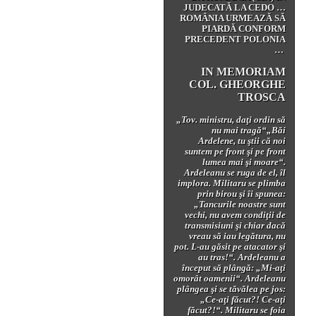
JUDECATĂ LA CEDO …
ROMÂNIA URMEAZĂ SĂ
PIARDĂ CONFORM
PRECEDENT POLONIA
…
IN MEMORIAM
COL. GHEORGHE
TROSCA
„Tov. ministru, daţi ordin să
nu mai tragă“„Băi
Ardelene, tu ştii că noi
suntem pe front şi pe front
lumea mai şi moare“.
Ardeleanu se ruga de el, îl
implora. Militaru se plimba
prin birou şi îi spunea:
„Tancurile noastre sunt
vechi, nu avem condiţii de
transmisiuni şi chiar dacă
vreau să iau legătura, nu
pot. L-au găsit pe atacator şi
au tras!“. Ardeleanu a
început să plângă: „Mi-aţi
omorât oamenii“. Ardeleanu
plângea şi se tăvălea pe jos:
„Ce-aţi făcut?! Ce‑aţi
făcut?!“. Militaru se foia