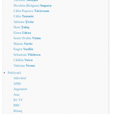
Nicoleta (Bulgaru)
Stuparu
Călin Popescu
Tăriceanu
Călin
Tatomir
Adriana
Ţicău
Doru
Ţuluş
Elena
Udrea
Sorin Ovidiu
Vântu
Marius
Vartic
Eugen
Vasiliu
Sebastian
Vlădescu
Cătălin
Voicu
Valerian
Vreme
Publicatii
Adevărul
ANIS
Argument
Atac
B1 TV
BBC
Bilanţ