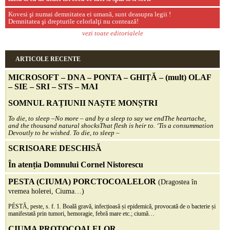
Kovesi şi numai demnitatea ei umană, sunt deasupra legii !
Demnitatea şi drepturile celorlalţi nu contează!
vezi toate editorialele
ARTICOLE RECENTE
MICROSOFT – DNA – PONTA – GHIȚĂ – (mult)
OLAF
– SIE – SRI – STS – MAI
SOMNUL RAȚIUNII NAȘTE MONȘTRI
To die, to sleep –
No more – and by a sleep to say we end
The heartache,
and the thousand natural shocks
That flesh is heir to.
‘Tis a consummation
Devoutly to be wished. To die, to sleep –
SCRISOARE DESCHISĂ
În atenția Domnului Cornel Nistorescu
PESTA (CIUMA) PORCTOCOALELOR
(Dragostea în
vremea holerei, Ciuma…)
PÉSTĂ, peste, s. f. 1. Boală gravă, infecțioasă și epidemică, provocată de o bacterie și
manifestată prin tumori, hemoragie, febră mare etc.; ciumă…
CIUMA PROTOCOALELOR