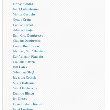
Florian
Coldea
Irinel
Columbeanu
Viorica
Costiniu
Corina
Creţu
Cristian
David
Adriana
Donţu
Emil Cico
Dumitrescu
Claudiu
Dumitrescu
Corina
Dumitrescu
Nicolae „Niro”
Dumitru
Dan Valentin
Fătuloiu
Claudiu
Florică
Bill
Gates
Sebastian
Ghiţă
Ingeborg
Grässle
Silviu
Hotăran
Viorel
Hrebenciuc
Dumitru
Iliescu
Ion
Iliescu
Laura Codruta
Kovesi
Ionuţ
Lopătan