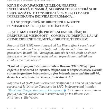
KOVEȘI O ANA PAUKER A ZILELOR NOASTRE …
INTELIGENTĂ, DINAMICĂ, NEOBIȘNUIT DE SINCERĂ ȘI DE
CURAJOASĂ ESTE CONSIDERATĂ DE MULȚI CEA MAI
IMPRESIONANTĂ INDIVIDĂ DIN ROMÂNIA …
… EA SE (PRE)OCUPĂ DE DREPTURILE NOSTRE
FUNDAMENTALE … ȘI NE TOT ÎNFUNDĂ …
… ȘI SE MAI OCUPĂ (ÎN PRIMUL ȘI UNICUL RÎND) DE
DREPTURILE MICROSOFT – COMISIA UE (DREPTUL LA JAF,
CRIME CIBERNETICE, MITĂ, CORUPȚIE, TERORISM)
Raportul CIA (1982) menționează că Ion Iliescu (foto), care în acel
moment conducea Consiliul Național al Apelor, a fost un lider
proeminent în anii ‘60. ”Inteligent, dinamic și neobișnuit de sincer,
Iliescu este considerat de mulți cel mai impresionant individ din
conducerea românească”
“Cinicul propagandist comunist Silviu Brucan (1916-2006) a fost
expert in fabricarea de legende. Despre altii si despre el insusi. Jucand
cartea de ganditor independent, a fost indragit, incepand din anii 70,
de unele cercuri liberale si marxizante din SUA.”
Raportul CIA (1095) Ion Iliescu este menționat din nou ca un potențial
succesor al lui Nicolae Ceaușescu în 1985, în documentul intitulat
”
România: Perspective pentru Ceaușescu
”. Printre cei care puteau
prelua puterea, documentul îi menționează pe Ion Iliescu, Paul
Niculescu și Ilie Verdeț.