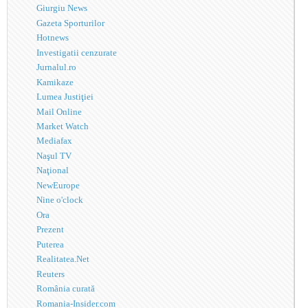
Giurgiu News
Gazeta Sporturilor
Hotnews
Investigatii cenzurate
Jurnalul.ro
Kamikaze
Lumea Justiţiei
Mail Online
Market Watch
Mediafax
Naşul TV
Naţional
NewEurope
Nine o'clock
Ora
Prezent
Puterea
Realitatea.Net
Reuters
România curată
Romania-Insider.com