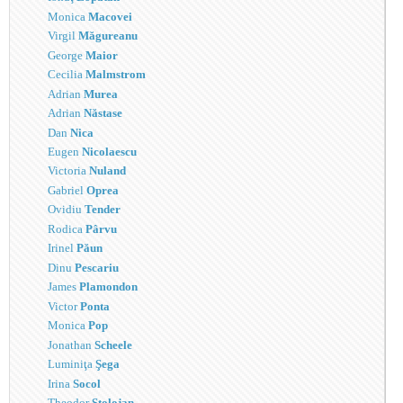
Monica
Macovei
Virgil
Măgureanu
George
Maior
Cecilia
Malmstrom
Adrian
Murea
Adrian
Năstase
Dan
Nica
Eugen
Nicolaescu
Victoria
Nuland
Gabriel
Oprea
Ovidiu
Tender
Rodica
Pârvu
Irinel
Păun
Dinu
Pescariu
James
Plamondon
Victor
Ponta
Monica
Pop
Jonathan
Scheele
Luminiţa
Şega
Irina
Socol
Theodor
Stolojan