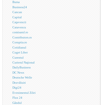
Bursa
Business24
Cancan
Capital
Caţavencii
Catavencu
comisarul.ro
Contributors.ro
Coruptia.ro
Cotidianul
Cuget Liber
Curentul
Curierul Naţional
DailyBusiness
DC News
Deutsche Welle
Dezvăluiri
Digi24
Evenimentul Zilei
Flux 24
Gândul