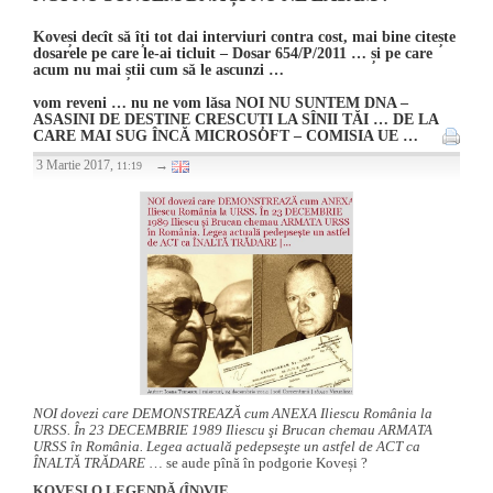
Koveși decît să îți tot dai interviuri contra cost, mai bine citește
dosarele pe care le-ai ticluit – Dosar 654/P/2011 … și pe care
acum nu mai știi cum să le ascunzi …
vom reveni … nu ne vom lăsa NOI NU SUNTEM DNA –
ASASINI DE DESTINE CRESCUȚI LA SÎNII TĂI … DE LA
CARE MAI SUG ÎNCĂ MICROSOFT – COMISIA UE …
3 Martie 2017,
→
11:19
NOI dovezi care DEMONSTREAZĂ cum ANEXA Iliescu România la
URSS. În 23 DECEMBRIE 1989 Iliescu şi Brucan chemau ARMATA
URSS în România. Legea actuală pedepseşte un astfel de ACT ca
ÎNALTĂ TRĂDARE
… se aude pînă în podgorie Koveși ?
KOVEȘI O LEGENDĂ (ÎN)VIE …