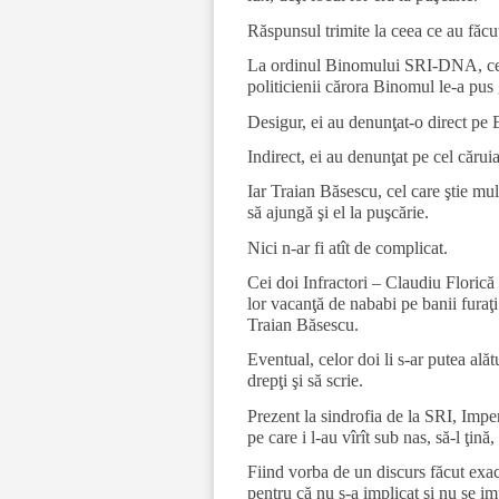
Răspunsul trimite la ceea ce au făcut
La ordinul Binomului SRI-DNA, cei
politicienii cărora Binomul le-a pus
Desigur, ei au denunţat-o direct pe
Indirect, ei au denunţat pe cel căru
Iar Traian Băsescu, cel care ştie m
să ajungă şi el la puşcărie.
Nici n-ar fi atît de complicat.
Cei doi Infractori – Claudiu Florică
lor vacanţă de nababi pe banii furaţi
Traian Băsescu.
Eventual, celor doi li s-ar putea ală
drepţi şi să scrie.
Prezent la sindrofia de la SRI, Impera
pe care i l-au vîrît sub nas, să-l ţină
Fiind vorba de un discurs făcut exact
pentru că nu s-a implicat şi nu se imp