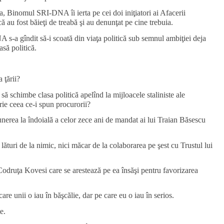
a, Binomul SRI-DNA îi ierta pe cei doi iniţiatori ai Afacerii
ă au fost băieţi de treabă şi au denunţat pe cine trebuia.
s-a gîndit să-i scoată din viaţa politică sub semnul ambiţiei deja
să politică.
 ţării?
schimbe clasa politică apelînd la mijloacele staliniste ale
rie ceea ce-i spun procurorii?
nerea la îndoială a celor zece ani de mandat ai lui Traian Băsescu
ături de la nimic, nici măcar de la colaborarea pe şest cu Trustul lui
Codruţa Kovesi care se arestează pe ea însăşi pentru favorizarea
are unii o iau în băşcălie, dar pe care eu o iau în serios.
e.