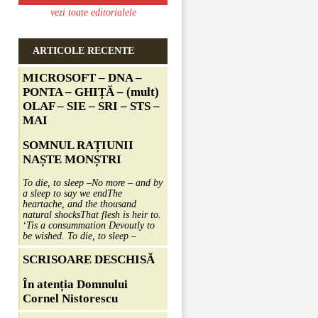
vezi toate editorialele
ARTICOLE RECENTE
MICROSOFT – DNA –
PONTA – GHIȚĂ – (mult)
OLAF – SIE – SRI – STS –
MAI
SOMNUL RAȚIUNII
NAȘTE MONȘTRI
To die, to sleep –
No more – and by
a sleep to say we end
The
heartache, and the thousand
natural shocks
That flesh is heir to.
‘Tis a consummation Devoutly to
be wished. To die, to sleep –
SCRISOARE DESCHISĂ
În atenția Domnului
Cornel Nistorescu