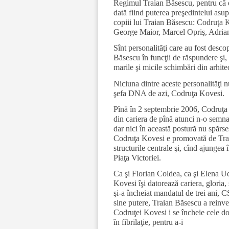
Regimul Traian Băsescu, pentru că d
dată fiind puterea preşedintelui asup
copiii lui Traian Băsescu: Codruţa
George Maior, Marcel Opriş, Adrian
Sînt personalităţi care au fost desco
Băsescu în funcţii de răspundere şi,
marile şi micile schimbări din arhit
Niciuna dintre aceste personalităţi 
şefa DNA de azi, Codruţa Kovesi.
Pînă în 2 septembrie 2006, Codruţa 
din cariera de pînă atunci n-o semnal
dar nici în această postură nu spărs
Codruţa Kovesi e promovată de Traia
structurile centrale şi, cînd ajungea
Piaţa Victoriei.
Ca şi Florian Coldea, ca şi Elena U
Kovesi îşi datorează cariera, gloria, 
şi-a încheiat mandatul de trei ani, 
sine putere, Traian Băsescu a reinve
Codruţei Kovesi i se încheie cele d
în fibrilaţie, pentru a-i