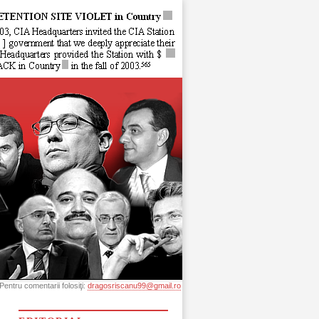
Pentru comentarii folosiţi:
dragosriscanu99@gmail.ro