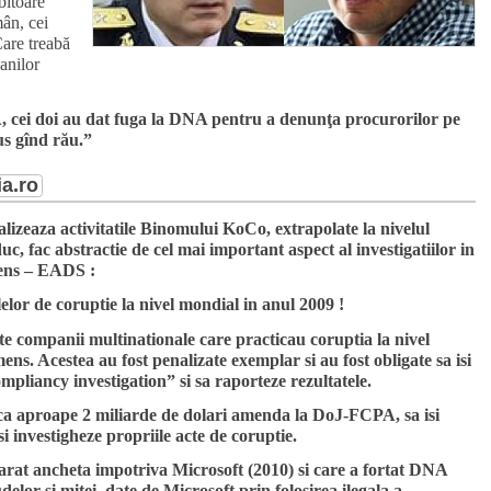
bitoare
mân, cei
 Care treabă
banilor
cei doi au dat fuga la DNA pentru a denunţa procurorilor pe
us gînd rău.”
ia.ro
lizeaza activitatile Binomului KoCo, extrapolate la nivelul
duc, fac abstractie de cel mai important aspect al investigatiilor in
mens – EADS :
lor de coruptie la nivel mondial in anul 2009 !
lte companii multinationale care practicau coruptia la nivel
ens. Acestea au fost penalizate exemplar si au fost obligate sa isi
ompliancy investigation” si sa raporteze rezultatele.
sca aproape 2 miliarde de dolari amenda la DoJ-FCPA, sa isi
isi investigheze propriile acte de coruptie.
arat ancheta impotriva Microsoft (2010) si care a fortat DNA
elor si mitei date de Microsoft prin folosirea ilegala a