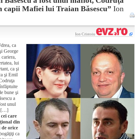
n capii Mafiei lui Traian Băsescu”
Ion
Ion Cristoiu
Udrea, ca
 şi George
 cariera,
ertatea, lui
ant, ca şi
ca şi Emil
Codruţa
înfăptuite
le bune şi
ăsescu a
fost unul
. […]
 cei care
ţional din
 de orice
ogăţiţi ca