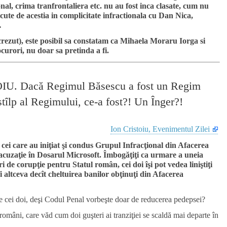
onal, crima tranfrontaliera etc. nu au fost inca clasate, cum nu
facute de acestia in complicitate infractionala cu Dan Nica,
…
rezut)
, este posibil sa constatam ca Mihaela Moraru Iorga si
ocurori, nu doar sa pretinda a fi.
 Dacă Regimul Băsescu a fost un Regim
tîlp al Regimului, ce-a fost?! Un Înger?!
Ion Cristoiu, Evenimentul Zilei
cei care au iniţiat şi condus Grupul Infracţional din Afacerea
e acuzaţie în Dosarul Microsoft. Îmbogăţiţi ca urmare a uneia
 de corupţie pentru Statul român, cei doi îşi pot vedea liniştiţi
 altceva decît cheltuirea banilor obţinuţi din Afacerea
ţie cei doi, deşi Codul Penal vorbeşte doar de reducerea pedepsei?
români, care văd cum doi guşteri ai tranziţiei se scaldă mai departe în