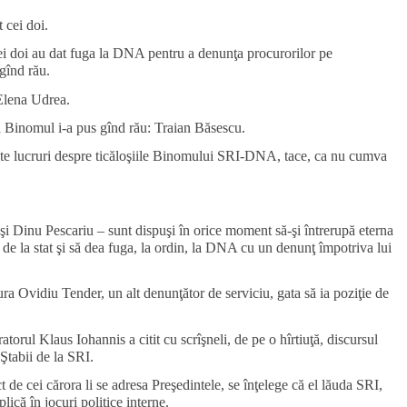
 cei doi.
 doi au dat fuga la DNA pentru a denunţa procurorilor pe
 gînd rău.
 Elena Udrea.
ia Binomul i-a pus gînd rău: Traian Băsescu.
ulte lucruri despre ticăloşiile Binomului SRI-DNA, tace, ca nu cumva
 şi Dinu Pescariu – sunt dispuşi în orice moment să-şi întrerupă eterna
 de la stat şi să dea fuga, la ordin, la DNA cu un denunţ împotriva lui
tura Ovidiu Tender, un alt denunţător de serviciu, gata să ia poziţie de
torul Klaus Iohannis a citit cu scrîşneli, de pe o hîrtiuţă, discursul
, Ştabii de la SRI.
 de cei cărora li se adresa Preşedintele, se înţelege că el lăuda SRI,
lică în jocuri politice interne.