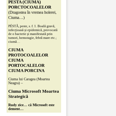
PESTA (CIUMA)
PORCTOCOALELOR
(Dragostea în vremea holerei,
Ciuma…)
PÉSTĂ, peste, s. f. 1. Boală gravă,
infecțioasă și epidemică, provocată
de o bacterie și manifestată prin
tumori, hemoragie, febră mare etc.;
ciumă…
CIUMA
PROTOCOALELOR
CIUMA
PORTOCALELOR
CIUMA PORCINA
Ciuma lui Caragea (Moartea
Neagra) –
Ciuma Microsoft Moartea
Strategică
Rudy zice… că Microsoft este
dement…