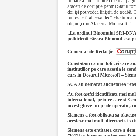
urmare a uneia dintre cele mai păgu
afaceri de corupţie pentru Statul ro
doi îşi pot vedea liniştiţi de treabă.
nu poate fi altceva decît cheltuirea 
obţinuţi din Afacerea Microsoft.”
„La ordinul Binomului SRI-DNA, 
politicienii cărora Binomul le-a p
C
orupţ
Comentariile Redacţiei
Constatam ca mai toti cei care ana
institutiilor pe care acestia le con
curs in Dosarul Microsoft – Sie
SUA au demarat anchetarea retele
Au fost astfel identificate mai mu
international, printre care si Siem
investigheze propriile operatii „c
Siemens a fost obligata sa platea
aresteze mai multi directori si sa 
Siemens este entitatea care a dem
(2012) sa inceapa anchetarea fraud