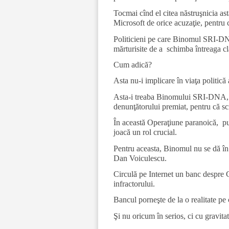
Tocmai cînd el citea năstruşnicia ast
Microsoft de orice acuzaţie, pentru c
Politicieni pe care Binomul SRI-DNA 
mărturisite de a schimba întreaga cla
Cum adică?
Asta nu-i implicare în viaţa politică a
Asta-i treaba Binomului SRI-DNA, să 
denunţătorului premiat, pentru că sc
În această Operaţiune paranoică, pu
joacă un rol crucial.
Pentru aceasta, Binomul nu se dă în l
Dan Voiculescu.
Circulă pe Internet un banc despre 
infractorului.
Bancul porneşte de la o realitate pe c
Şi nu oricum în serios, ci cu gravitat