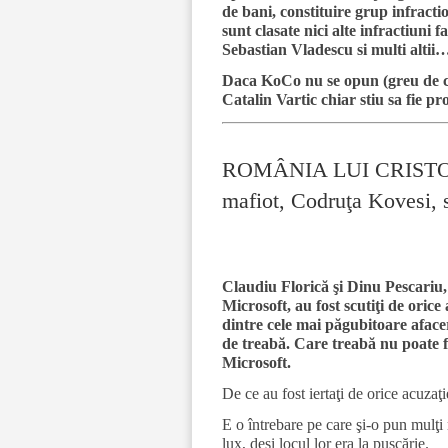
de bani, constituire grup infracti
sunt clasate nici alte infractiuni 
Sebastian Vladescu si multi altii
Daca KoCo nu se opun (greu de c
Catalin Vartic chiar stiu sa fie pr
ROMÂNIA LUI CRISTOIU.
mafiot, Codruţa Kovesi, s
Claudiu Florică şi Dinu Pescariu, 
Microsoft, au fost scutiţi de oric
dintre cele mai păgubitoare afaceri
de treabă. Care treabă nu poate fi
Microsoft.
De ce au fost iertaţi de orice acuza
E o întrebare pe care şi-o pun mulţi 
lux, deşi locul lor era la puşcărie.