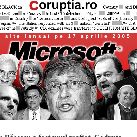
site lansat pe 17 aprilie 2005
 Băsescu a fost unul mafiot, Codruţa