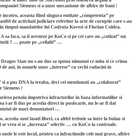
e companiei Siemens si a unor mecanisme de albire de bani !
incotro, aceasta fiind singura entitate „competenta” pe
stfel de activitati judiciare referitor la acte de coruptie care s-au
 in timpul mandatelor lui Codruta Kovesi si Florian Coldea.
NA sa faca, sa ii aresteze pe KoCo si pe cei care au „cotizat” un
itutii ? … poate pe „ceilalti” …
i Dragos Stan nu s-au dus sa spuna nimanui ce mita si ce crima
0 de ani, in numele unor „interese” cu vechi radacini in
 si a pus DNA la treaba, deci cei mentionati au „colaborat”
e Siemens !
rirea penala impotriva infractorilor in baza informatiilor si
 i-ar fi dus pe acestia direct in pushcarie, nu le-ar fi dat
tatutul de mari denuntatori …
, acestia sunt lasati liberi, ca altfel trebuie sa intre la bulau si
i se vrea si se „lucreaza” selectiv … cu KoCo la controale.
unde le este locul, pentru ca infractiunile cele mai grave, albire