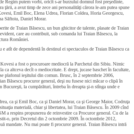
e Regim putem vorbi, oricît s-ar burzului domnul fost preşedinte,
ra ţării, a avut timp de zece ani personalităţi cărora le-am putea spune
 Kovesi, Emil Boc, Elena Udrea, Florian Coldea, Horia Georgescu,
a Săftoiu, Daniel Morar.
perite de Traian Băsescu, un bun ghicitor de talente, plasate de Traian
 evident, care au contribuit, sub comanda lui Traian Băsescu, la
ectura României.
nu e atît de dependentă în destinul ei spectaculos de Traian Băsescu ca
Kovesi a fost o procuroare mediocră la Parchetul din Sibiu. Nimic
a ca altceva decît o mediocritate. E drept, jucase baschet în facultate,
ese plafonul ieşitului din comun. Brusc, în 2 septembrie 2006,
n Băsescu procuror general, deşi nu fusese nici măcar o clipă în
 în Bucureşti, la cumpărături, întreba în dreapta şi-n stînga unde e
drea, ca şi Emil Boc, ca şi Daniel Morar, ca şi George Maior, Codruţa
situaţia materială, chiar şi libertatea, lui Traian Băsescu. În 2009 cînd
CSM a respins propunerea de reinvestire ca Procuror general. Cu de la
stit-o, prin Decretul din 2 octombrie 2009. În octombrie 2012,
ouă mandate. Nu mai poate fi procuror general. Traian Băsescu intră