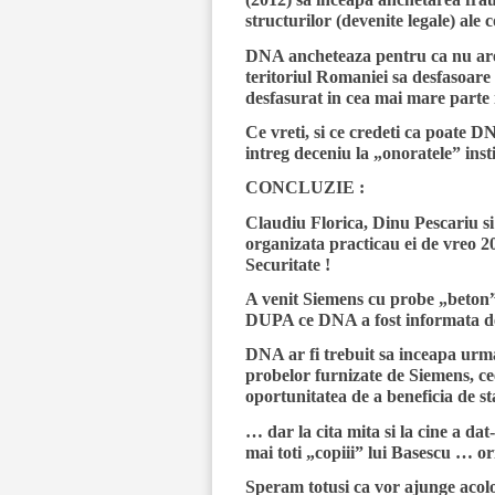
structurilor (devenite legale) al
DNA ancheteaza pentru ca nu are 
teritoriul Romaniei sa desfasoare a
desfasurat in cea mai mare parte
Ce vreti, si ce credeti ca poate D
intreg deceniu la „onoratele” inst
CONCLUZIE :
Claudiu Florica, Dinu Pescariu s
organizata practicau ei de vreo 2
Securitate !
A venit Siemens cu probe „beton”
DUPA ce DNA a fost informata d
DNA ar fi trebuit sa inceapa urma
probelor furnizate de Siemens, ceea
oportunitatea de a beneficia de s
… dar la cita mita si la cine a dat-o
mai toti „copii
i” lui Basescu … or
Speram totusi ca vor ajunge acolo 