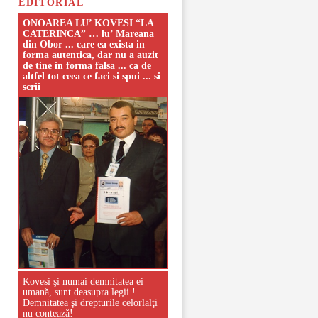
EDITORIAL
ONOAREA LU’ KOVESI “LA
CATERINCA” … lu’ Mareana
din Obor ... care ea exista in
forma autentica, dar nu a auzit
de tine in forma falsa ... ca de
altfel tot ceea ce faci si spui ... si
scrii
Kovesi şi numai demnitatea ei
umană, sunt deasupra legii !
Demnitatea şi drepturile celorlalţi
nu contează!