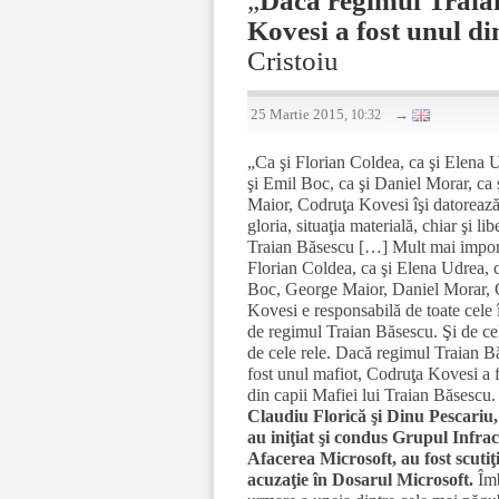
Kovesi a fost unul di
Cristoiu
25 Martie 2015,
→
10:32
„Ca şi Florian Coldea, ca şi Elena 
şi Emil Boc, ca şi Daniel Morar, ca
Maior, Codruţa Kovesi îşi datorează
gloria, situaţia materială, chiar şi lib
Traian Băsescu […] Mult mai import
Florian Coldea, ca şi Elena Udrea, 
Boc, George Maior, Daniel Morar, 
Kovesi e responsabilă de toate cele 
de regimul Traian Băsescu. Şi de ce
de cele rele. Dacă regimul Traian B
fost unul mafiot, Codruţa Kovesi a 
din capii Mafiei lui Traian Băsescu
Claudiu Florică şi Dinu Pescariu,
au iniţiat şi condus Grupul Infrac
Afacerea Microsoft, au fost scutiţi
acuzaţie în Dosarul Microsoft.
Îmb