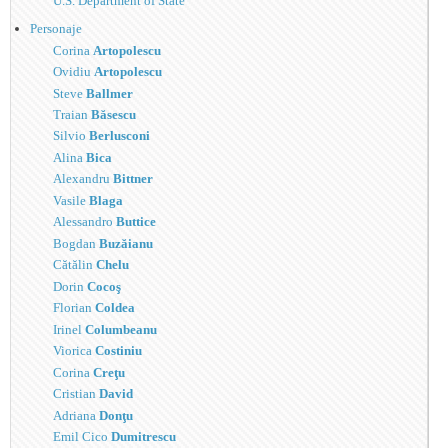
U.S. Department of State
Personaje
Corina
Artopolescu
Ovidiu
Artopolescu
Steve
Ballmer
Traian
Băsescu
Silvio
Berlusconi
Alina
Bica
Alexandru
Bittner
Vasile
Blaga
Alessandro
Buttice
Bogdan
Buzăianu
Cătălin
Chelu
Dorin
Cocoş
Florian
Coldea
Irinel
Columbeanu
Viorica
Costiniu
Corina
Creţu
Cristian
David
Adriana
Donţu
Emil Cico
Dumitrescu