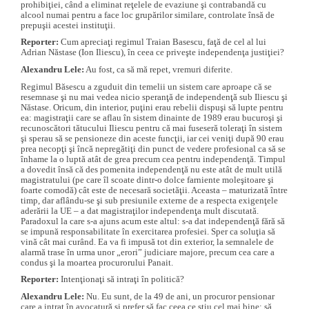
prohibiţiei, când a eliminat reţelele de evaziune şi contrabandă cu
alcool numai pentru a face loc grupărilor similare, controlate însă de
prepuşii acestei instituţii.
Reporter:
Cum apreciaţi regimul Traian Basescu, faţă de cel al lui
Adrian Năstase (Ion Iliescu), în ceea ce priveşte independenţa justiţiei?
Alexandru Lele:
Au fost, ca să mă repet, vremuri diferite.
Regimul Băsescu a zguduit din temelii un sistem care aproape că se
resemnase şi nu mai vedea nicio speranţă de independenţă sub Iliescu şi
Năstase. Oricum, din interior, puţini erau rebelii dispuşi să lupte pentru
ea: magistraţii care se aflau în sistem dinainte de 1989 erau bucuroşi şi
recunoscători tătucului Iliescu pentru că mai fuseseră toleraţi în sistem
şi sperau să se pensioneze din aceste funcţii, iar cei veniţi după 90 erau
prea necopţi şi încă nepregătiţi din punct de vedere profesional ca să se
înhame la o luptă atât de grea precum cea pentru independenţă. Timpul
a dovedit însă că des pomenita independenţă nu este atât de mult utilă
magistratului (pe care îl scoate dintr-o dolce farniente moleşitoare şi
foarte comodă) cât este de necesară societăţii. Aceasta – maturizată între
timp, dar aflându-se şi sub presiunile externe de a respecta exigenţele
aderării la UE – a dat magistraţilor independenţa mult discutată.
Paradoxul la care s-a ajuns acum este altul: s-a dat independenţă fără să
se impună responsabilitate în exercitarea profesiei. Sper ca soluţia să
vină cât mai curând. Ea va fi impusă tot din exterior, la semnalele de
alarmă trase în urma unor „erori” judiciare majore, precum cea care a
condus şi la moartea procurorului Panait.
Reporter:
Intenţionaţi să intraţi în politică?
Alexandru Lele:
Nu. Eu sunt, de la 49 de ani, un procuror pensionar
care a intrat în avocatură şi prefer să fac ceea ce ştiu cel mai bine: să