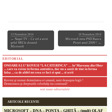
13 Noiembrie 2014
19 Noiembrie 2014
← Naşul TV – Ce rol a avut
Microsoft mita PSD Banca
şeful SRI în dosarul
Pictet anul 2000 ! →
Microsoft
EDITORIAL
ONOAREA LU’ KOVESI “LA CATERINCA” … lu’ Mareana din Obor
... care ea exista in forma autentica, dar nu a auzit de tine in forma
falsa ... ca de altfel tot ceea ce faci si spui ... si scrii
Kovesi şi numai demnitatea ei umană, sunt deasupra legii !
Demnitatea şi drepturile celorlalţi nu contează!
vezi toate editorialele
ARTICOLE RECENTE
MICROSOFT – DNA – PONTA – GHIȚĂ – (mult)
OLAF