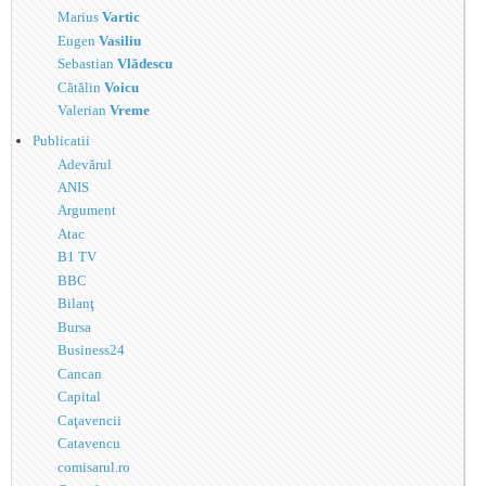
Marius
Vartic
Eugen
Vasiliu
Sebastian
Vlădescu
Cătălin
Voicu
Valerian
Vreme
Publicatii
Adevărul
ANIS
Argument
Atac
B1 TV
BBC
Bilanţ
Bursa
Business24
Cancan
Capital
Caţavencii
Catavencu
comisarul.ro