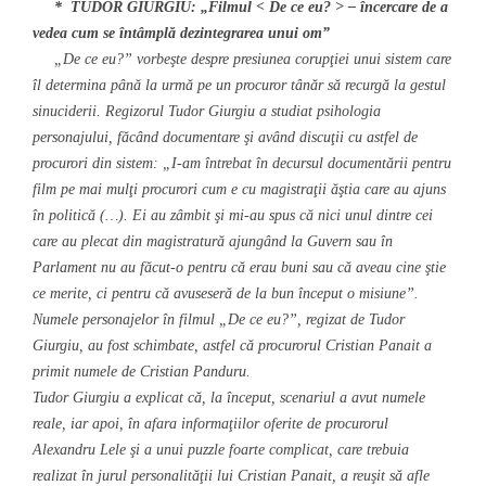
* TUDOR GIURGIU: „Filmul < De ce eu? > – încercare de a
vedea cum se întâmplă dezintegrarea unui om”
„De ce eu?” vorbeşte despre presiunea corupţiei unui sistem care
îl determina până la urmă pe un procuror tânăr să recurgă la gestul
sinuciderii. Regizorul Tudor Giurgiu a studiat psihologia
personajului, făcând documentare şi având discuţii cu astfel de
procurori din sistem: „I-am întrebat în decursul documentării pentru
film pe mai mulţi procurori cum e cu magistraţii ăştia care au ajuns
în politică (…). Ei au zâmbit şi mi-au spus că nici unul dintre cei
care au plecat din magistratură ajungând la Guvern sau în
Parlament nu au făcut-o pentru că erau buni sau că aveau cine ştie
ce merite, ci pentru că avuseseră de la bun început o misiune”.
Numele personajelor în filmul „De ce eu?”, regizat de Tudor
Giurgiu, au fost schimbate, astfel că procurorul Cristian Panait a
primit numele de Cristian Panduru.
Tudor Giurgiu a explicat că, la început, scenariul a avut numele
reale, iar apoi, în afara informaţiilor oferite de procurorul
Alexandru Lele şi a unui puzzle foarte complicat, care trebuia
realizat în jurul personalităţii lui Cristian Panait, a reuşit să afle