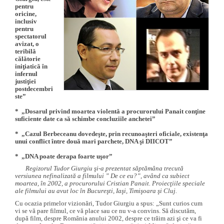
pentru
oricine,
inclusiv
pentru
spectatorul
avizat, o
teribilă
călătorie
iniţiatică în
infernul
justiţiei
postdecembri
ste”
* „Dosarul privind moartea violentă a procurorului Panait conţine
suficiente date ca să schimbe concluziile anchetei”
* „Cazul Berbeceanu dovedeşte, prin recunoaşteri oficiale, existenţa
unui conflict între două mari parchete, DNA şi DIICOT”
* „DNA poate derapa foarte uşor”
Regizorul Tudor Giurgiu şi-a prezentat săptămâna trecută
versiunea nefinalizată a filmului ” De ce eu?”, având ca subiect
moartea, în 2002, a procurorului Cristian Panait. Proiecţiile speciale
ale filmului au avut loc în Bucureşti, Iaşi, Timişoara şi Cluj.
Cu ocazia primelor vizionări, Tudor Giurgiu a spus: „Sunt curios cum
vi se vă pare filmul, ce vă place sau ce nu v-a convins. Să discutăm,
după film, despre România anului 2002, despre ce trăim azi şi ce va fi