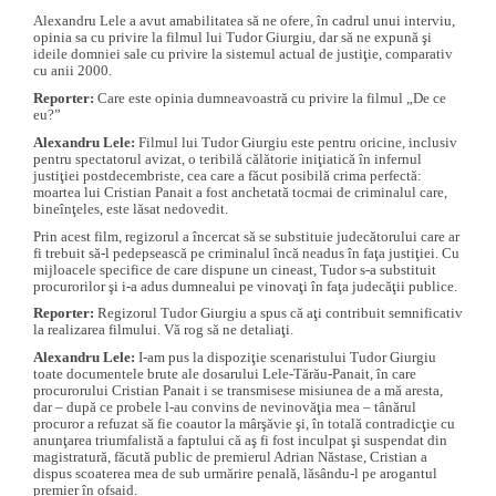
Alexandru Lele a avut amabilitatea să ne ofere, în cadrul unui interviu,
opinia sa cu privire la filmul lui Tudor Giurgiu, dar să ne expună şi
ideile domniei sale cu privire la sistemul actual de justiţie, comparativ
cu anii 2000.
Reporter:
Care este opinia dumneavoastră cu privire la filmul „De ce
eu?”
Alexandru Lele:
Filmul lui Tudor Giurgiu este pentru oricine, inclusiv
pentru spectatorul avizat, o teribilă călătorie iniţiatică în infernul
justiţiei postdecembriste, cea care a făcut posibilă crima perfectă:
moartea lui Cristian Panait a fost anchetată tocmai de criminalul care,
bineînţeles, este lăsat nedovedit.
Prin acest film, regizorul a încercat să se substituie judecătorului care ar
fi trebuit să-l pedepsească pe criminalul încă neadus în faţa justiţiei. Cu
mijloacele specifice de care dispune un cineast, Tudor s-a substituit
procurorilor şi i-a adus dumnealui pe vinovaţi în faţa judecăţii publice.
Reporter:
Regizorul Tudor Giurgiu a spus că aţi contribuit semnificativ
la realizarea filmului. Vă rog să ne detaliaţi.
Alexandru Lele:
I-am pus la dispoziţie scenaristului Tudor Giurgiu
toate documentele brute ale dosarului Lele-Tărău-Panait, în care
procurorului Cristian Panait i se transmisese misiunea de a mă aresta,
dar – după ce probele l-au convins de nevinovăţia mea – tânărul
procuror a refuzat să fie coautor la mârşăvie şi, în totală contradicţie cu
anunţarea triumfalistă a faptului că aş fi fost inculpat şi suspendat din
magistratură, făcută public de premierul Adrian Năstase, Cristian a
dispus scoaterea mea de sub urmărire penală, lăsându-l pe arogantul
premier în ofsaid.