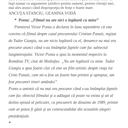
lupt numai cu argumente juridice pentru oameni, pentru clienţii mei,
mai ales atunci când disproporţia de forţe e foarte mare.
ANCUŢA STANCIU, GEANINA VODĂ
* Ponta: „Filmul nu are nici o legătură cu mine”
Premierul Victor Ponta a declarat în luna septembrie că este
convins că filmul despre cazul procurorului Cristian Panait, regizat
de Tudor Giurgiu, nu are nicio legătură cu el, deoarece nu mai era
procuror atunci când s-au întâmplat faptele care fac subiectul
lungmetrajului. Victor Ponta a spus la momentul respectiv la
România TV, citat de Mediafax: „Nu are legătură cu mine. Tudor
Giurgiu a spus foarte clar că este un film artistic despre viaţa lui
Cristi Panait, care mi-a fost un foarte bun prieten şi apropiat, am
fost procurori tineri amândoi”.
Ponta a amintit că nu mai era procuror când s-au întâmplat faptele
care fac obiectul filmului şi a adăugat că poate va exista şi un al
doilea episod al peliculei, cu procurorii de dinainte de 1989, printre
care ar putea fi găsit şi un contracandidat din actualele alegeri
prezidenţiale.
*