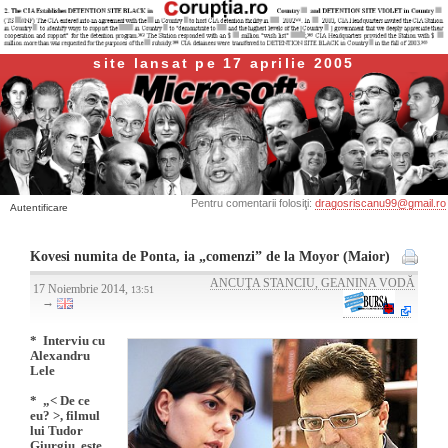
site lansat pe 17 aprilie 2005
Pentru comentarii folosiţi:
dragosriscanu99@gmail.ro
Autentificare
Kovesi numita de Ponta, ia „comenzi” de la Moyor (Maior)
ANCUŢA STANCIU, GEANINA VODĂ
17 Noiembrie 2014,
13:51
→
* Interviu cu
Alexandru
Lele
* „< De ce
eu? >, filmul
lui Tudor
Giurgiu, este