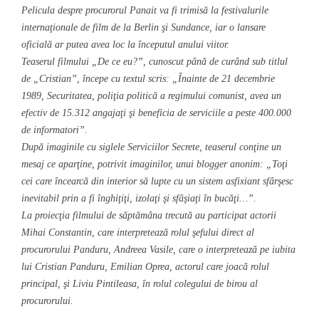
Pelicula despre procurorul Panait va fi trimisă la festivalurile
internaţionale de film de la Berlin şi Sundance, iar o lansare
oficială ar putea avea loc la începutul anului viitor.
Teaserul filmului „De ce eu?”, cunoscut până de curând sub titlul
de „Cristian”, începe cu textul scris: „Înainte de 21 decembrie
1989, Securitatea, poliţia politică a regimului comunist, avea un
efectiv de 15.312 angajaţi şi beneficia de serviciile a peste 400.000
de informatori”.
După imaginile cu siglele Serviciilor Secrete, teaserul conţine un
mesaj ce aparţine, potrivit imaginilor, unui blogger anonim: „Toţi
cei care încearcă din interior să lupte cu un sistem asfixiant sfârşesc
inevitabil prin a fi înghiţiţi, izolaţi şi sfâşiaţi în bucăţi…”.
La proiecţia filmului de săptămâna trecută au participat actorii
Mihai Constantin, care interpretează rolul şefului direct al
procurorului Panduru, Andreea Vasile, care o interpretează pe iubita
lui Cristian Panduru, Emilian Oprea, actorul care joacă rolul
principal, şi Liviu Pintileasa, în rolul colegului de birou al
procurorului.