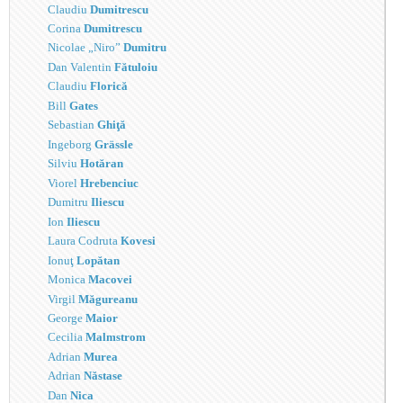
Claudiu
Dumitrescu
Corina
Dumitrescu
Nicolae „Niro”
Dumitru
Dan Valentin
Fătuloiu
Claudiu
Florică
Bill
Gates
Sebastian
Ghiţă
Ingeborg
Grässle
Silviu
Hotăran
Viorel
Hrebenciuc
Dumitru
Iliescu
Ion
Iliescu
Laura Codruta
Kovesi
Ionuţ
Lopătan
Monica
Macovei
Virgil
Măgureanu
George
Maior
Cecilia
Malmstrom
Adrian
Murea
Adrian
Năstase
Dan
Nica