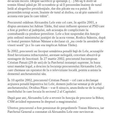
de-acum încolo. Despre sacrificii şi speranţă. (…) Mi-aş fi dorit să
termin filmul până pe 30 octombrie şi să îl prezentăm înainte de turul
întâi al alegerilor prezidenţiale, dar din păcate nu s-a putut. Îl
prezentăm totuşi acum, înainte de turul al doilea, ca să ştie oamenii că
aceasta este ţara în care trăim”.
Procurorul orădean Alexandru Lele este cel care, în aprilie 2001, a
dispus arestarea lui Adrian Tărău, fiul unui influent sponsor al PSD care
a fost şi prefect al judeţului, sub acuzaţia de complicitate la
contrabandă cu produse petroliere. Lele a fost suspendat din funcţie
prin ordinul ministrului justiţiei de la acea vreme, Rodica Stănoiu, după
ce fostul premier Adrian Năstase a declarat că „nu crede în arestările de
vineri seară” (n.r. în care era implicat Adrian Tărău).
În 2002, procurorii au început urmărirea penală faţă de Lele, acuzaţiile
fiind favorizarea infractorului, arestare nelegală, cercetare abuzivă şi
sustragere de înscrisuri. În 27 martie 2002, procurorul bucureştean
Cristian Panait (29 de ani) de la Parchetul instanţei supreme, în baza
unui mandat legal, a descins la locuinţa procurorului Alexandru Lele,
care chemase un operator de la o televiziune locală, pentru a asista la
demersul anchetatorului său.
În 10 aprilie 2002, procurorul Cristian Panait – cel care a declanşat
acţiunea penală împotriva lui Lele, demers judiciar semnat şi de şeful
anchetatorului, Ovidius Păun – s-ar fi sinucis, aruncându-se de la etajul
imobilului în care locuia în sectorul 2 al Capitalei.
După şase ani, Alexandru Lele a revenit în funcţia de procuror la Bihor,
CSM avizând repunerea în drepturi a magistratului.
Ulterior, procurorul a fost pensionat de preşedintele Traian Băsescu, iar
Parchetul General a constatat că Alexandru Lele este nevinovat.