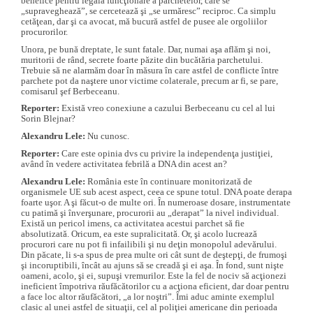
benefice pentru legala funcţionare a parchetelor, care se
„supraveghează”, se cercetează şi „se urmăresc” reciproc. Ca simplu
cetăţean, dar şi ca avocat, mă bucură astfel de pusee ale orgoliilor
procurorilor.
Unora, pe bună dreptate, le sunt fatale. Dar, numai aşa aflăm şi noi,
muritorii de rând, secrete foarte păzite din bucătăria parchetului.
Trebuie să ne alarmăm doar în măsura în care astfel de conflicte între
parchete pot da naştere unor victime colaterale, precum ar fi, se pare,
comisarul şef Berbeceanu.
Reporter:
Există vreo conexiune a cazului Berbeceanu cu cel al lui
Sorin Blejnar?
Alexandru Lele:
Nu cunosc.
Reporter:
Care este opinia dvs cu privire la independenţa justiţiei,
având în vedere activitatea febrilă a DNA din acest an?
Alexandru Lele:
România este în continuare monitorizată de
organismele UE sub acest aspect, ceea ce spune totul. DNA poate derapa
foarte uşor. A şi făcut-o de multe ori. În numeroase dosare, instrumentate
cu patimă şi înverşunare, procurorii au „derapat” la nivel individual.
Există un pericol imens, ca activitatea acestui parchet să fie
absolutizată. Oricum, ea este supralicitată. Or, şi acolo lucrează
procurori care nu pot fi infailibili şi nu deţin monopolul adevărului.
Din păcate, li s-a spus de prea multe ori cât sunt de deştepţi, de frumoşi
şi incoruptibili, încât au ajuns să se creadă şi ei aşa. În fond, sunt nişte
oameni, acolo, şi ei, supuşi vremurilor. Este la fel de nociv să acţionezi
ineficient împotriva răufăcătorilor cu a acţiona eficient, dar doar pentru
a face loc altor răufăcători, „a lor noştri”. Îmi aduc aminte exemplul
clasic al unei astfel de situaţii, cel al poliţiei americane din perioada