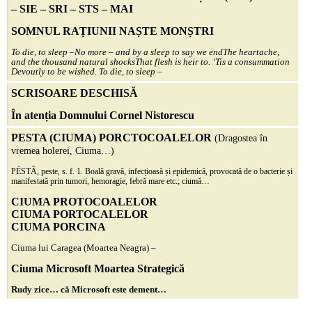
– SIE – SRI – STS – MAI
SOMNUL RAȚIUNII NAȘTE MONȘTRI
To die, to sleep –
No more – and by a sleep to say we end
The heartache,
and the thousand natural shocks
That flesh is heir to.
‘Tis a consummation
Devoutly to be wished. To die, to sleep –
SCRISOARE DESCHISĂ
În atenția Domnului Cornel Nistorescu
PESTA (CIUMA) PORCTOCOALELOR
(Dragostea în
vremea holerei, Ciuma…)
PÉSTĂ, peste, s. f. 1. Boală gravă, infecțioasă și epidemică, provocată de o bacterie și
manifestată prin tumori, hemoragie, febră mare etc.; ciumă…
CIUMA PROTOCOALELOR
CIUMA PORTOCALELOR
CIUMA PORCINA
Ciuma lui Caragea (Moartea Neagra) –
Ciuma Microsoft Moartea Strategică
Rudy zice… că Microsoft este dement…