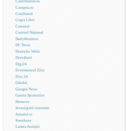
Contributors.ro
Coruptia.ro
Cotidianul
Cuget Liber
Curentul
Curierul Naţional
DailyBusiness
DC News
Deutsche Welle
Dezvăluiri
Digi24
Evenimentul Zilei
Flux 24
Gândul
Giurgiu News
Gazeta Sporturilor
Hotnews
Investigatii cenzurate
Jurnalul.ro
Kamikaze
Lumea Justiţiei