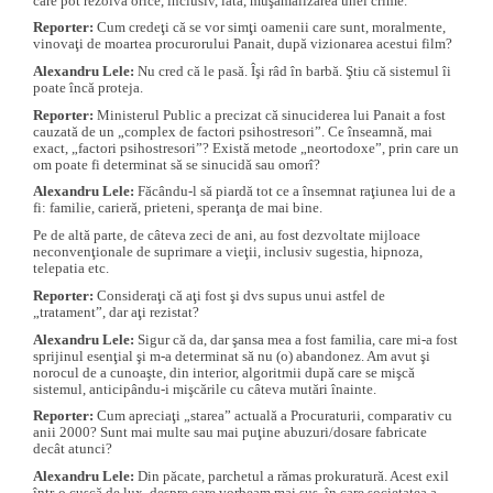
care pot rezolva orice, inclusiv, iată, muşamalizarea unei crime.
Reporter:
Cum credeţi că se vor simţi oamenii care sunt, moralmente,
vinovaţi de moartea procurorului Panait, după vizionarea acestui film?
Alexandru Lele:
Nu cred că le pasă. Îşi râd în barbă. Ştiu că sistemul îi
poate încă proteja.
Reporter:
Ministerul Public a precizat că sinuciderea lui Panait a fost
cauzată de un „complex de factori psihostresori”. Ce înseamnă, mai
exact, „factori psihostresori”? Există metode „neortodoxe”, prin care un
om poate fi determinat să se sinucidă sau omorî?
Alexandru Lele:
Făcându-l să piardă tot ce a însemnat raţiunea lui de a
fi: familie, carieră, prieteni, speranţa de mai bine.
Pe de altă parte, de câteva zeci de ani, au fost dezvoltate mijloace
neconvenţionale de suprimare a vieţii, inclusiv sugestia, hipnoza,
telepatia etc.
Reporter:
Consideraţi că aţi fost şi dvs supus unui astfel de
„tratament”, dar aţi rezistat?
Alexandru Lele:
Sigur că da, dar şansa mea a fost familia, care mi-a fost
sprijinul esenţial şi m-a determinat să nu (o) abandonez. Am avut şi
norocul de a cunoaşte, din interior, algoritmii după care se mişcă
sistemul, anticipându-i mişcările cu câteva mutări înainte.
Reporter:
Cum apreciaţi „starea” actuală a Procuraturii, comparativ cu
anii 2000? Sunt mai multe sau mai puţine abuzuri/dosare fabricate
decât atunci?
Alexandru Lele:
Din păcate, parchetul a rămas prokuratură. Acest exil
într-o cuşcă de lux, despre care vorbeam mai sus, în care societatea a