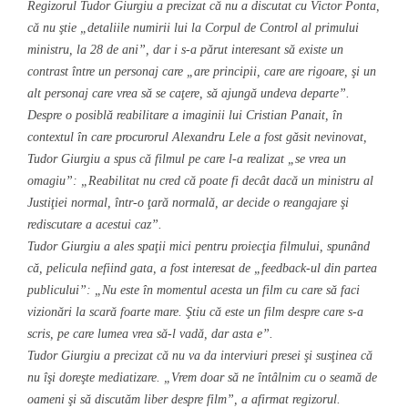
Regizorul Tudor Giurgiu a precizat că nu a discutat cu Victor Ponta,
că nu ştie „detaliile numirii lui la Corpul de Control al primului
ministru, la 28 de ani”, dar i s-a părut interesant să existe un
contrast între un personaj care „are principii, care are rigoare, şi un
alt personaj care vrea să se caţere, să ajungă undeva departe”.
Despre o posiblă reabilitare a imaginii lui Cristian Panait, în
contextul în care procurorul Alexandru Lele a fost găsit nevinovat,
Tudor Giurgiu a spus că filmul pe care l-a realizat „se vrea un
omagiu”: „Reabilitat nu cred că poate fi decât dacă un ministru al
Justiţiei normal, într-o ţară normală, ar decide o reangajare şi
rediscutare a acestui caz”.
Tudor Giurgiu a ales spaţii mici pentru proiecţia filmului, spunând
că, pelicula nefiind gata, a fost interesat de „feedback-ul din partea
publicului”: „Nu este în momentul acesta un film cu care să faci
vizionări la scară foarte mare. Ştiu că este un film despre care s-a
scris, pe care lumea vrea să-l vadă, dar asta e”.
Tudor Giurgiu a precizat că nu va da interviuri presei şi susţinea că
nu îşi doreşte mediatizare. „Vrem doar să ne întâlnim cu o seamă de
oameni şi să discutăm liber despre film”, a afirmat regizorul.