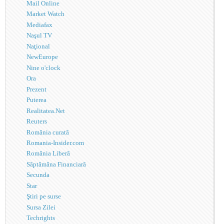
Mail Online
Market Watch
Mediafax
Naşul TV
Naţional
NewEurope
Nine o'clock
Ora
Prezent
Puterea
Realitatea.Net
Reuters
România curată
Romania-Insider.com
România Liberă
Săptămâna Financiară
Secunda
Star
Ştiri pe surse
Sursa Zilei
Techrights