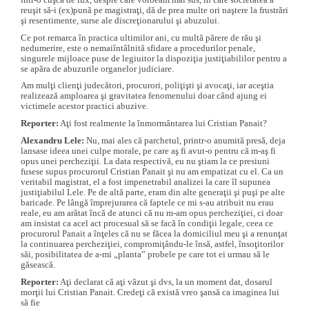
reuşit să-i (ex)pună pe magistraţi, dă de prea multe ori naştere la frustrări
şi resentimente, surse ale discreţionarului şi abuzului.
Ce pot remarca în practica ultimilor ani, cu multă părere de rău şi
nedumerire, este o nemaiîntâlnită sfidare a procedurilor penale,
singurele mijloace puse de legiuitor la dispoziţia justiţiabililor pentru a
se apăra de abuzurile organelor judiciare.
Am mulţi clienţi judecători, procurori, poliţişti şi avocaţi, iar aceştia
realizează amploarea şi gravitatea fenomenului doar când ajung ei
victimele acestor practici abuzive.
Reporter:
Aţi fost realmente la înmormântarea lui Cristian Panait?
Alexandru Lele:
Nu, mai ales că parchetul, printr-o anumită presă, deja
lansase ideea unei culpe morale, pe care aş fi avut-o pentru că m-aş fi
opus unei percheziţii. La data respectivă, eu nu ştiam la ce presiuni
fusese supus procurorul Cristian Panait şi nu am empatizat cu el. Ca un
veritabil magistrat, el a fost impenetrabil analizei la care îl supunea
justiţiabilul Lele. Pe de altă parte, eram din alte generaţii şi puşi pe alte
baricade. Pe lângă împrejurarea că faptele ce mi s-au atribuit nu erau
reale, eu am arătat încă de atunci că nu m-am opus percheziţiei, ci doar
am insistat ca acel act procesual să se facă în condiţii legale, ceea ce
procurorul Panait a înţeles că nu se făcea la domiciliul meu şi a renunţat
la continuarea percheziţiei, compromiţându-le însă, astfel, însoţitorilor
săi, posibilitatea de a-mi „planta” probele pe care tot ei urmau să le
găsească.
Reporter:
Aţi declarat că aţi văzut şi dvs, la un moment dat, dosarul
morţii lui Cristian Panait. Credeţi că există vreo şansă ca imaginea lui
să fie