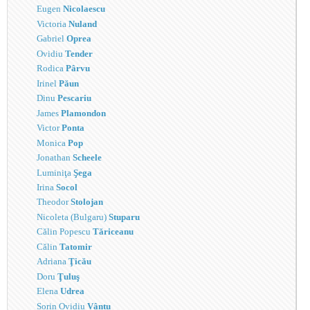
Eugen
Nicolaescu
Victoria
Nuland
Gabriel
Oprea
Ovidiu
Tender
Rodica
Pârvu
Irinel
Păun
Dinu
Pescariu
James
Plamondon
Victor
Ponta
Monica
Pop
Jonathan
Scheele
Luminiţa
Şega
Irina
Socol
Theodor
Stolojan
Nicoleta (Bulgaru)
Stuparu
Călin Popescu
Tăriceanu
Călin
Tatomir
Adriana
Ţicău
Doru
Ţuluş
Elena
Udrea
Sorin Ovidiu
Vântu