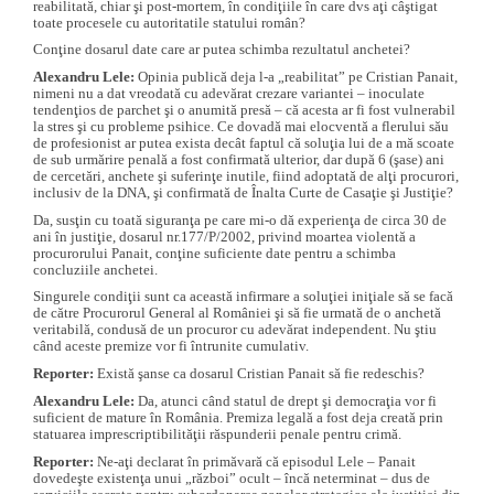
reabilitată, chiar şi post-mortem, în condiţiile în care dvs aţi câştigat
toate procesele cu autoritatile statului român?
Conţine dosarul date care ar putea schimba rezultatul anchetei?
Alexandru Lele:
Opinia publică deja l-a „reabilitat” pe Cristian Panait,
nimeni nu a dat vreodată cu adevărat crezare variantei – inoculate
tendenţios de parchet şi o anumită presă – că acesta ar fi fost vulnerabil
la stres şi cu probleme psihice. Ce dovadă mai elocventă a flerului său
de profesionist ar putea exista decât faptul că soluţia lui de a mă scoate
de sub urmărire penală a fost confirmată ulterior, dar după 6 (şase) ani
de cercetări, anchete şi suferinţe inutile, fiind adoptată de alţi procurori,
inclusiv de la DNA, şi confirmată de Înalta Curte de Casaţie şi Justiţie?
Da, susţin cu toată siguranţa pe care mi-o dă experienţa de circa 30 de
ani în justiţie, dosarul nr.177/P/2002, privind moartea violentă a
procurorului Panait, conţine suficiente date pentru a schimba
concluziile anchetei.
Singurele condiţii sunt ca această infirmare a soluţiei iniţiale să se facă
de către Procurorul General al României şi să fie urmată de o anchetă
veritabilă, condusă de un procuror cu adevărat independent. Nu ştiu
când aceste premize vor fi întrunite cumulativ.
Reporter:
Există şanse ca dosarul Cristian Panait să fie redeschis?
Alexandru Lele:
Da, atunci când statul de drept şi democraţia vor fi
suficient de mature în România. Premiza legală a fost deja creată prin
statuarea imprescriptibilităţii răspunderii penale pentru crimă.
Reporter:
Ne-aţi declarat în primăvară că episodul Lele – Panait
dovedeşte existenţa unui „război” ocult – încă neterminat – dus de