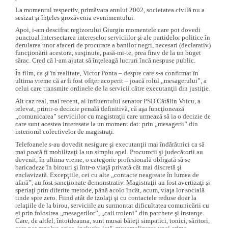
La momentul respectiv, primăvara anului 2002, societatea civilă nu a
sesizat şi înţeles grozăvenia evenimentului.
Apoi, i-am descifrat regizorului Giurgiu momentele care pot dovedi
punctual intersectarea intereselor serviciilor şi ale partidelor politice în
derularea unor afaceri de procurare a banilor negri, necesari (declarativ)
funcţionării acestora, susţinute, pasă-mi-te, prea firav de la un buget
sărac. Cred că l-am ajutat să înţeleagă lucruri încă nespuse public.
În film, ca şi în realitate, Victor Ponta – despre care s-a confirmat în
ultima vreme că ar fi fost ofiţer acoperit – joacă rolul „mesagerului”, a
celui care transmite ordinele de la servicii către executanţii din justiţie.
Alt caz real, mai recent, al influentului senator PSD Cătălin Voicu, a
relevat, printr-o decizie penală definitivă, că aşa funcţionează
„comunicarea” serviciilor cu magistraţii care urmează să ia o decizie de
care sunt acestea interesate la un moment dat: prin „mesagerii” din
interiorul colectivelor de magistraţi.
Telefoanele s-au dovedit nesigure şi executanţii mai îndărătnici ca să
mai poată fi mobilizaţi la un simplu apel. Procurorii şi judecătorii au
devenit, în ultima vreme, o categorie profesională obligată să se
baricadeze în birouri şi într-o viaţă privată cât mai discretă şi
enclavizată. Excepţiile, cei cu alte „contacte neagreate în lumea de
afară”, au fost sancţionate demonstrativ. Magistraţii au fost avertizaţi şi
speriaţi prin diferite metode, până acolo încât, acum, viaţa lor socială
tinde spre zero. Fiind atât de izolaţi şi cu contactele reduse doar la
relaţiile de la birou, serviciile au surmontat dificultatea comunicării cu
ei prin folosirea „mesagerilor”, „caii troieni” din parchete şi instanţe.
Care, de altfel, întotdeauna, sunt musai băieţi simpatici, tonici, săritori,