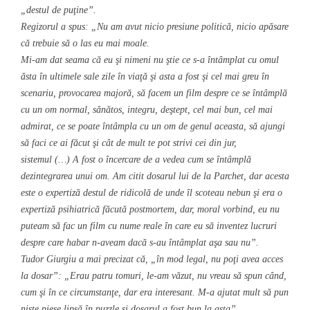
„destul de puţine”.
Regizorul a spus: „Nu am avut nicio presiune politică, nicio apăsare
că trebuie să o las eu mai moale.
Mi-am dat seama că eu şi nimeni nu ştie ce s-a întâmplat cu omul
ăsta în ultimele sale zile în viaţă şi asta a fost şi cel mai greu în
scenariu, provocarea majoră, să facem un film despre ce se întâmplă
cu un om normal, sănătos, integru, deştept, cel mai bun, cel mai
admirat, ce se poate întâmpla cu un om de genul aceasta, să ajungi
să faci ce ai făcut şi cât de mult te pot strivi cei din jur,
sistemul (…) A fost o încercare de a vedea cum se întâmplă
dezintegrarea unui om. Am citit dosarul lui de la Parchet, dar acesta
este o expertiză destul de ridicolă de unde îl scoteau nebun şi era o
expertiză psihiatrică făcută postmortem, dar, moral vorbind, eu nu
puteam să fac un film cu nume reale în care eu să inventez lucruri
despre care habar n-aveam dacă s-au întâmplat aşa sau nu”.
Tudor Giurgiu a mai precizat că, „în mod legal, nu poţi avea acces
la dosar”: „Erau patru tomuri, le-am văzut, nu vreau să spun când,
cum şi în ce circumstanţe, dar era interesant. M-a ajutat mult să pun
nişte piese lipsă în puzzle şi dosarul a fost bun la asta”.