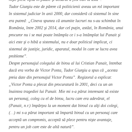
Tudor Giurgiu este de părere că politicienii aveau un rol important
în sistemul judiciar în anii 2000, dar consideră că sistemul în sine
era putred: „Cineva spunea că anumite lucruri nu s-au schimbat în
România, între 2002 şi 2014, dar cel puţin, astăzi, în România, unui
procuror nu i se mai poate întâmpla ce i s-a întâmplat lui Panait şi
aici este şi o hibă a sistemului, nu e doar politicul implicat, ci
sistemul de justiţie, juridic, aparatul, modul în care se lucra avea
probleme”.
Despre personajul colegului de birou al lui Cristian Panait, întrebat
dacă era vorba de Victor Ponta, Tudor Giurgiu a spus că „acesta
preia date din personajul Victor Ponta”. Regizorul a explicat:
„Victor Ponta a plecat din procuratură în 2001, deci cu un an
înaintea tragediei lui Panait. Mie mi s-a părut interesant să existe
un personaj, coleg cu el de birou, lucru care era adevărat, el
(Panait, n.r.) împărţea la un moment dat biroul cu alţi doi colegi,
(…) mi s-a părut important să împartă biroul cu un personaj care
acceptă un compromis, acceptă să plece pentru nişte avantaje,
pentru un job care este de altă natură”.