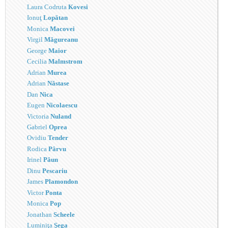
Laura Codruta
Kovesi
Ionuţ
Lopătan
Monica
Macovei
Virgil
Măgureanu
George
Maior
Cecilia
Malmstrom
Adrian
Murea
Adrian
Năstase
Dan
Nica
Eugen
Nicolaescu
Victoria
Nuland
Gabriel
Oprea
Ovidiu
Tender
Rodica
Pârvu
Irinel
Păun
Dinu
Pescariu
James
Plamondon
Victor
Ponta
Monica
Pop
Jonathan
Scheele
Luminiţa
Şega