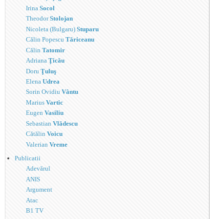
Irina
Socol
Theodor
Stolojan
Nicoleta (Bulgaru)
Stuparu
Călin Popescu
Tăriceanu
Călin
Tatomir
Adriana
Ţicău
Doru
Ţuluş
Elena
Udrea
Sorin Ovidiu
Vântu
Marius
Vartic
Eugen
Vasiliu
Sebastian
Vlădescu
Cătălin
Voicu
Valerian
Vreme
Publicatii
Adevărul
ANIS
Argument
Atac
B1 TV