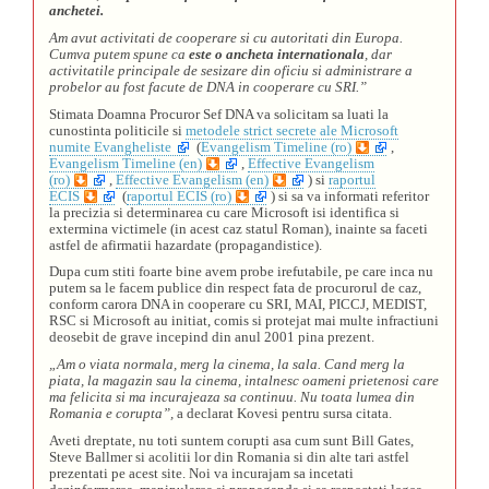
anchetei.
Am avut activitati de cooperare si cu autoritati din Europa.
Cumva putem spune ca
este o ancheta internationala
, dar
activitatile principale de sesizare din oficiu si administrare a
probelor au fost facute de DNA in cooperare cu SRI.”
Stimata Doamna Procuror Sef DNA va solicitam sa luati la
cunostinta politicile si
metodele strict secrete ale Microsoft
numite Evangheliste
(
Evangelism Timeline (ro)
,
Evangelism Timeline (en)
,
Effective Evangelism
(ro)
,
Effective Evangelism (en)
) si
raportul
ECIS
(
raportul ECIS (ro)
) si sa va informati referitor
la precizia si determinarea cu care Microsoft isi identifica si
extermina victimele (in acest caz statul Roman), inainte sa faceti
astfel de afirmatii hazardate (propagandistice).
Dupa cum stiti foarte bine avem probe irefutabile, pe care inca nu
putem sa le facem publice din respect fata de procurorul de caz,
conform carora DNA in cooperare cu SRI, MAI, PICCJ, MEDIST,
RSC si Microsoft au initiat, comis si protejat mai multe infractiuni
deosebit de grave incepind din anul 2001 pina prezent.
„Am o viata normala, merg la cinema, la sala. Cand merg la
piata, la magazin sau la cinema, intalnesc oameni prietenosi care
ma felicita si ma incurajeaza sa continuu. Nu toata lumea din
Romania e corupta”,
a declarat Kovesi pentru sursa citata.
Aveti dreptate, nu toti suntem corupti asa cum sunt Bill Gates,
Steve Ballmer si acolitii lor din Romania si din alte tari astfel
prezentati pe acest site. Noi va incurajam sa incetati