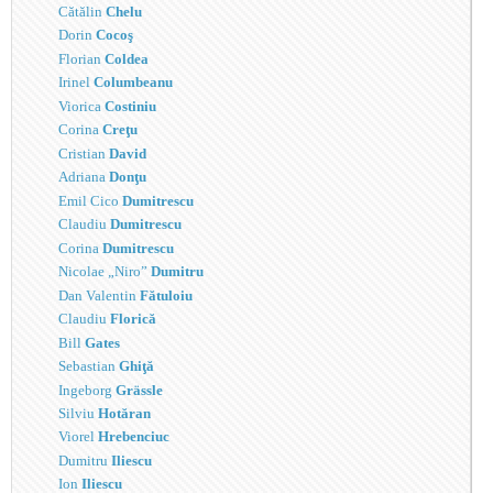
Cătălin
Chelu
Dorin
Cocoş
Florian
Coldea
Irinel
Columbeanu
Viorica
Costiniu
Corina
Creţu
Cristian
David
Adriana
Donţu
Emil Cico
Dumitrescu
Claudiu
Dumitrescu
Corina
Dumitrescu
Nicolae „Niro”
Dumitru
Dan Valentin
Fătuloiu
Claudiu
Florică
Bill
Gates
Sebastian
Ghiţă
Ingeborg
Grässle
Silviu
Hotăran
Viorel
Hrebenciuc
Dumitru
Iliescu
Ion
Iliescu