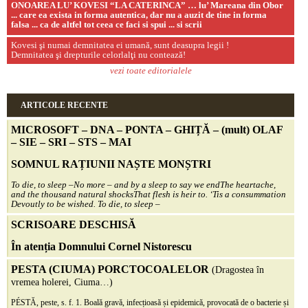
ONOAREA LU’ KOVESI “LA CATERINCA” … lu’ Mareana din Obor
... care ea exista in forma autentica, dar nu a auzit de tine in forma
falsa ... ca de altfel tot ceea ce faci si spui ... si scrii
Kovesi şi numai demnitatea ei umană, sunt deasupra legii !
Demnitatea şi drepturile celorlalţi nu contează!
vezi toate editorialele
ARTICOLE RECENTE
MICROSOFT – DNA – PONTA – GHIȚĂ – (mult)
OLAF
– SIE – SRI – STS – MAI
SOMNUL RAȚIUNII NAȘTE MONȘTRI
To die, to sleep –
No more – and by a sleep to say we end
The heartache,
and the thousand natural shocks
That flesh is heir to.
‘Tis a consummation
Devoutly to be wished. To die, to sleep –
SCRISOARE DESCHISĂ
În atenția Domnului Cornel Nistorescu
PESTA (CIUMA) PORCTOCOALELOR
(Dragostea în
vremea holerei, Ciuma…)
PÉSTĂ, peste, s. f. 1. Boală gravă, infecțioasă și epidemică, provocată de o bacterie și