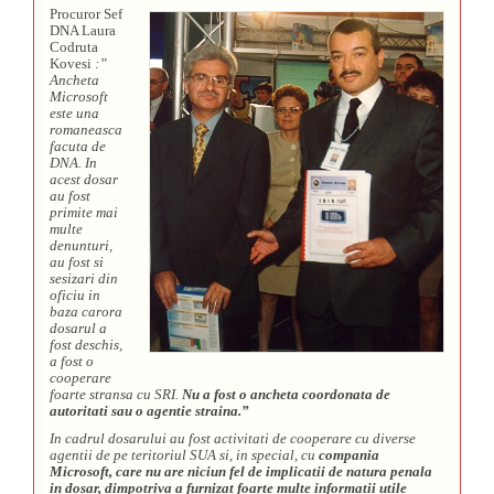
Procuror Sef
DNA Laura
Codruta
Kovesi
:”
Ancheta
Microsoft
este una
romaneasca
facuta de
DNA. In
acest dosar
au fost
primite mai
multe
denunturi,
au fost si
sesizari din
oficiu in
baza carora
dosarul a
fost deschis,
a fost o
cooperare
foarte stransa cu SRI.
Nu a fost o ancheta coordonata de
autoritati sau o agentie straina.”
In cadrul dosarului au fost activitati de cooperare cu diverse
agentii de pe teritoriul SUA si, in special, cu
compania
Microsoft, care nu are niciun fel de implicatii de natura penala
in dosar, dimpotriva a furnizat foarte multe informatii utile