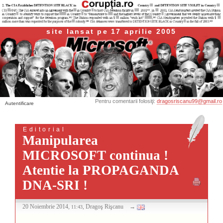
site lansat pe 17 aprilie 2005
Pentru comentarii folosiţi:
dragosriscanu99@gmail.ro
Autentificare
Editorial
Manipularea
MICROSOFT continua !
Atentie la PROPAGANDA
DNA-SRI !
20 Noiembrie 2014,
, Dragoş Rişcanu
→
11:43