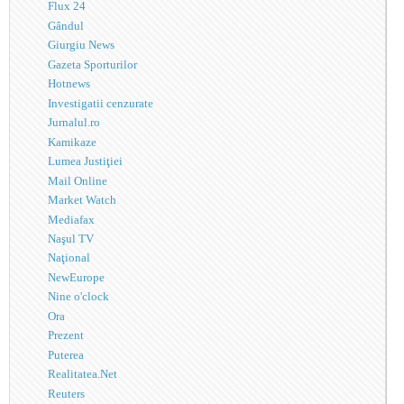
Flux 24
Gândul
Giurgiu News
Gazeta Sporturilor
Hotnews
Investigatii cenzurate
Jurnalul.ro
Kamikaze
Lumea Justiţiei
Mail Online
Market Watch
Mediafax
Naşul TV
Naţional
NewEurope
Nine o'clock
Ora
Prezent
Puterea
Realitatea.Net
Reuters