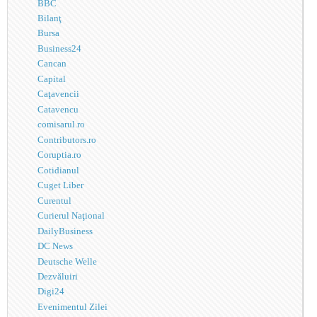
BBC
Bilanţ
Bursa
Business24
Cancan
Capital
Caţavencii
Catavencu
comisarul.ro
Contributors.ro
Coruptia.ro
Cotidianul
Cuget Liber
Curentul
Curierul Naţional
DailyBusiness
DC News
Deutsche Welle
Dezvăluiri
Digi24
Evenimentul Zilei