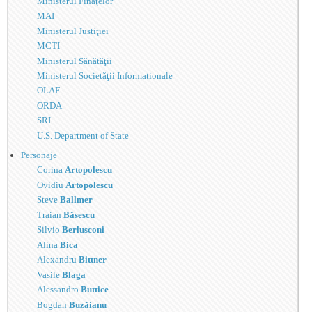
Ministerul Finaţelor
MAI
Ministerul Justiţiei
MCTI
Ministerul Sănătăţii
Ministerul Societăţii Informationale
OLAF
ORDA
SRI
U.S. Department of State
Personaje
Corina
Artopolescu
Ovidiu
Artopolescu
Steve
Ballmer
Traian
Băsescu
Silvio
Berlusconi
Alina
Bica
Alexandru
Bittner
Vasile
Blaga
Alessandro
Buttice
Bogdan
Buzăianu