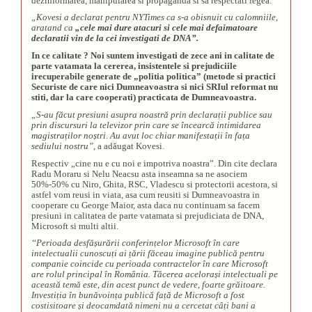
dezinformarea, manipularea si propaganda si sa respectati legea.
„Kovesi a declarat pentru NYTimes ca s-a obisnuit cu calomniile,
aratand ca
„cele mai dure atacuri si cele mai defaimatoare
declaratii vin de la cei investigati de DNA”.
In ce calitate ? Noi suntem investigati de zece ani in calitate de
parte vatamata la cererea, insistentele si prejudiciile
irecuperabile generate de „politia politica” (metode si practici
Securiste de care nici Dumneavoastra si nici SRIul reformat nu
stiti, dar la care cooperati) practicata de Dumneavoastra.
„S-au făcut presiuni asupra noastră prin declara
ț
ii publice sau
prin discursuri la televizor prin care se încearcă intimidarea
magistra
ț
ilor no
ș
tri. Au avut loc chiar manifesta
ț
ii în fa
ț
a
sediului nostru”,
a adăugat Kovesi.
Respectiv „cine nu e cu noi e impotriva noastra”. Din cite declara
Radu Moraru si Nelu Neacsu asta inseamna sa ne asociem
50%-50% cu Niro, Ghita, RSC, Vladescu si protectorii acestora, si
astfel vom reusi in viata, asa cum reusiti si Dumneavoastra in
cooperare cu George Maior, asta daca nu continuam sa facem
presiuni in calitatea de parte vatamata si prejudiciata de DNA,
Microsoft si multi altii.
“Perioada desfă
șurării conferin
țelor Microsoft în care
intelectualii cunoscu
ți ai
țării făceau imagine publică pentru
companie coincide cu perioada contractelor în care Microsoft
are rolul principal în România. Tăcerea acelora
și intelectuali pe
această temă este, din acest punct de vedere, foarte grăitoare.
Investi
ția în bunăvoin
ța publică fa
ță de Microsoft a fost
costisitoare
și deocamdată nimeni nu a cercetat câ
ți bani a